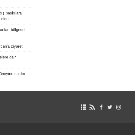
dış baskılara
 oldu
kanları bölgesel
ycan'a ziyaret
lere dair
güneyine saldırı