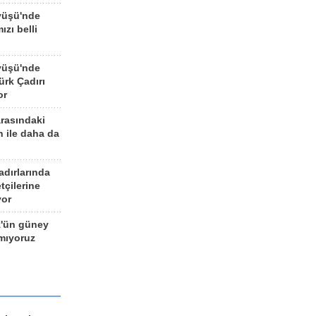
yüşü'nde
ızı belli
yüşü'nde
rk Çadırı
or
arasındaki
n ile daha da
adırlarında
tçilerine
yor
z'ün güney
ımıyoruz