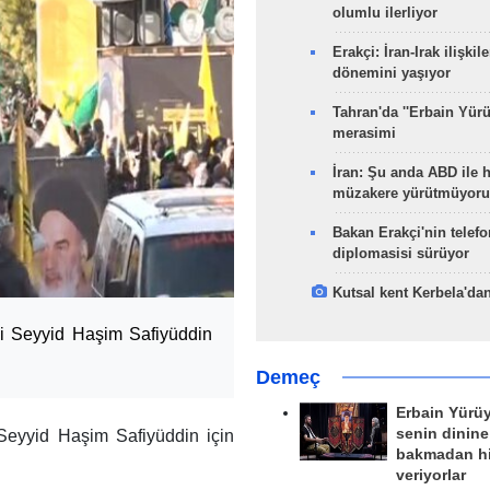
olumlu ilerliyor
Erakçi: İran-Irak ilişkile
dönemini yaşıyor
Tahran'da ''Erbain Yürü
merasimi
İran: Şu anda ABD ile 
müzakere yürütmüyoru
Bakan Erakçi'nin telefo
diplomasisi sürüyor
Kutsal kent Kerbela'dan
i Seyyid Haşim Safiyüddin
Demeç
Erbain Yürü
senin dinine
Seyyid Haşim Safiyüddin için
bakmadan h
veriyorlar