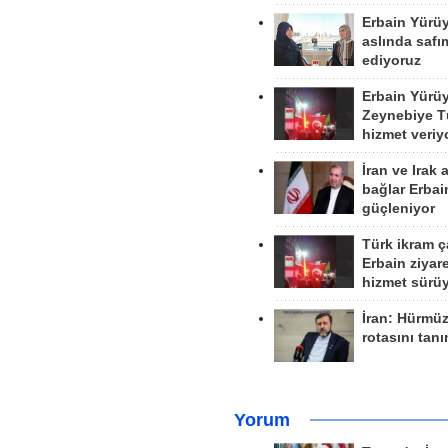
Erbain Yürü
aslında safım
ediyoruz
Erbain Yürü
Zeynebiye Tü
hizmet veriy
İran ve Irak 
bağlar Erbai
güçleniyor
Türk ikram ç
Erbain ziyare
hizmet sürü
İran: Hürmü
rotasını tan
Yorum