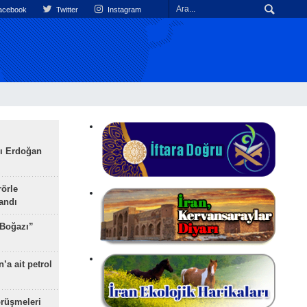
cebook
Twitter
Instagram
ı Erdoğan
rörle
landı
 Boğazı”
’a ait petrol
rüşmeleri