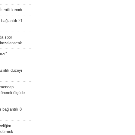
srail'i kınadı
bağlantılı 21
da spor
ü imzalanacak
azı”
zırlık düzeyi
lmendep
i önemli ölçüde
e bağlantılı 8
celiğim
öldürmek