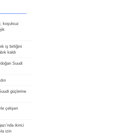
ü; koşulsuz
jik
 iş birliğini
bık kaldı
rdoğan Suudi
dırı
Suudi güçlerine
yle çelişen
zı’nda ikinci
la izin