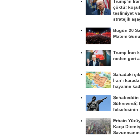
Trump'ın İra
çöktü; koşu
teslimiyet v
stratejik aş
Bugün 20 Sa
Matem Gün
Trump İran 
neden geri a
Sahadaki çı
İran’ı karad
hayaline kad
Şehabeddin
Sühreverdî; 
felsefesinin
Erbain Yürü
Karşı Direni
Savunmanın