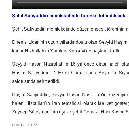
Şehit Safiyüddin memleketinde törenle defnedilecek
Şehit Safiyüddin memleketinde düzenlenecek töreninin a
Direniş Lideri'nin uzun yıllardır dostu olan Seyyid Haşi
kadar Hizbullah'ın Yürütme Konseyi'ne başkanlık etti.
Seyyid Hasan Nasrallah'ın 16 yıl önce olası halefi ol
Haşim Safiyüddin, 4 Ekim Cuma günü Beyrut'ta Siyoni
saldırısında şehit edildi.
Haşim Safiyüddin, Seyyid Hasan Nasrallah'ın kuzeniydi.
halen Hizbullah'ın İran temsilcisi olarak faaliyet göste
Zeynep Süleymani'nin eşi ve şehit General Hacı Kasım S
News ID
1924763