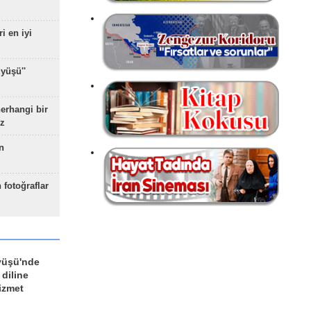
ri en iyi
yüşü''
herhangi bir
z
n
 fotoğraflar
yüşü'nde
 diline
izmet