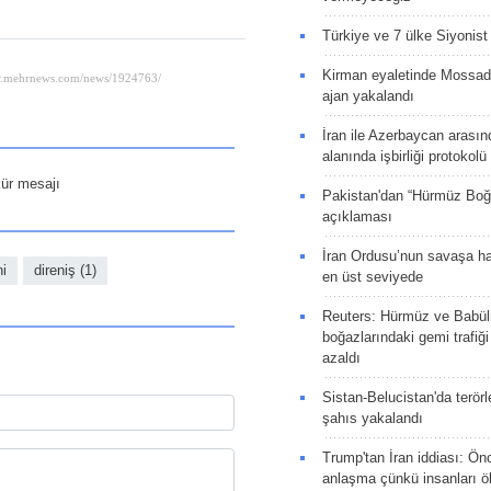
Türkiye ve 7 ülke Siyonist İ
Kirman eyaletinde Mossad 
ajan yakalandı
İran ile Azerbaycan arasın
alanında işbirliği protokol
kür mesajı
Pakistan'dan “Hürmüz Boğ
açıklaması
İran Ordusu’nun savaşa ha
ni
direniş (1)
en üst seviyede
Reuters: Hürmüz ve Babü
boğazlarındaki gemi trafiğ
azaldı
Sistan-Belucistan'da terörl
şahıs yakalandı
Trump'tan İran iddiası: Ön
anlaşma çünkü insanları 