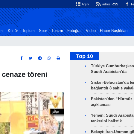
Arşiv
adres RSS
Fa
mi
Kültür
Toplum
Spor
Turizm
Fotoğraf
Video
Haber Başlıkları
Top 10
Türkiye Cumhurbaşkan
Suudi Arabistan’da
 cenaze töreni
Sistan-Belucistan'da te
bağlantılı 8 şahıs yaka
Pakistan'dan “Hürmüz
açıklaması
Yemen: Suudi Arabistan
tankerini balistik…
Bekayi: İran-Umman gö