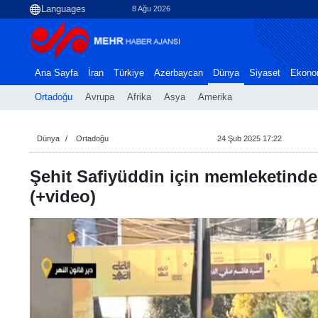
8 Ağu 2026
Ana Sayfa
İran
Türkiye
Azerbaycan
Dünya
Siyaset
Ekono
Ortadoğu
Avrupa
Afrika
Asya
Amerika
Dünya
Ortadoğu
24 Şub 2025 17:22
Şehit Safiyüddin için memleketinde
(+video)