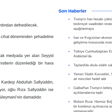
Son Haberler
Trump'ın İran hesabı çökt
teslimiyet vaadinden strate
rdından defnedilecek.
aşağılanmaya
m, cihat döneminden şehadetine
İran ve Kırgızistan ekonomik
geliştirme konusunda muta
Türkiye Cumhurbaşkanı E
arak medyada yer alan Seyyid
Arabistan’da
stlerin düzenlediği bir hava
Tayland'da okula silahlı sal
Yemen Silahlı Kuvvetleri, 
ait mevzileri hedef aldı
 Kardeşi Abdullah Safiyüddin,
Galibaf'tan Trump'ın birbiri
riyor, oğlu Rıza Safiyüddin ise
açıklamalarına tepki
üleymani'nin damadıdır.
Muhsin Rızai: Hürmüz Boğa
bir koridorun açılmasına as
vermeyeceğiz