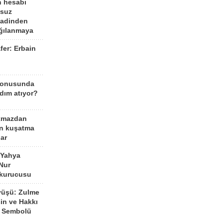
n hesabı
lsuz
aadinden
ağılanmaya
fer: Erbain
ü
konusunda
dım atıyor?
kmazdan
an kuşatma
ar
 Yahya
Nur
 kurucusu
yüşü: Zulme
şin ve Hakkı
 Sembolü