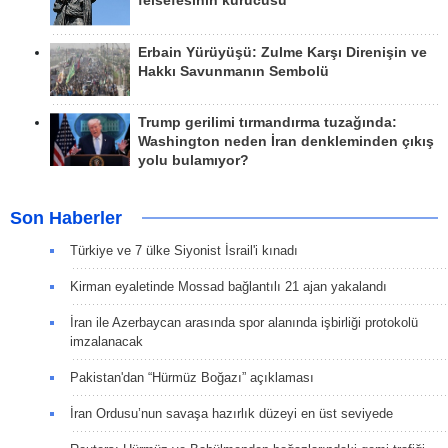
felsefesinin kurucusu
Erbain Yürüyüşü: Zulme Karşı Direnişin ve
Hakkı Savunmanın Sembolü
Trump gerilimi tırmandırma tuzağında:
Washington neden İran denkleminden çıkış
yolu bulamıyor?
Son Haberler
Türkiye ve 7 ülke Siyonist İsrail'i kınadı
Kirman eyaletinde Mossad bağlantılı 21 ajan yakalandı
İran ile Azerbaycan arasında spor alanında işbirliği protokolü
imzalanacak
Pakistan'dan “Hürmüz Boğazı” açıklaması
İran Ordusu’nun savaşa hazırlık düzeyi en üst seviyede