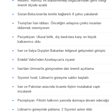
Reuters: Hürmüz ve Babülmendep boğazlarındaki gemi trafiği
önemli ölçüde azaldı
Sistan-Belucistan'da terörle bağlantılı 8 şahıs yakalandı
Trump'tan İran iddiası: Önceliğim anlaşma çünkü insanları
öldürmek istemiyorum
Pezşekiyan: Ulusal birlik, dış baskılara karşı en büyük
kalkanımız oldu
İran ve İtalya Dışişleri Bakanları bölgesel gelişmeleri görüştü
Erdebil Valisi'nden Azerbaycan'a ziyaret
İran'dan Umman'la görüşmelere dair önemli açıklama
Siyonist İsrail, Lübnan'ın güneyine saldırı başlattı
İran ve Pakistan arasında ticarete ilişkin mutabakat zaptı
imzalandı
Pezeşkiyan: Filistin halkının yanında durmaya devam edeceğiz
Lübnan'ın güneyinde patlama: 2 Siyonist asker öldü