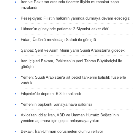
İran ve Pakistan arasında ticarete ilişkin mutabakat zaptı
imzalandı
Pezeşkiyan: Filistin halkının yanında durmaya devam edeceğiz
Lübnan'ın güneyinde patlama: 2 Siyonist asker öldü
Fidan, Ürdünlü mevkidaşı Safadi ile görüştü
Şahbaz Şerif ve Asım Münir yarın Suudi Arabistan’a gidecek
İran İçişleri Bakanı, Pakistan’ın yeni Tahran Büyükelçisi ile
görüştü
Yemen: Suudi Arabistan’a ait petrol tankerini balistik füzelerle
vurduk
Filipinler'de deprem: 6.3 ile sallandı
Yemen’in başkenti Sana’ya hava saldırısı
Axios'tan iddia: İran, ABD ve Umman Hürmüz Boğazı’nın
yeniden açılması için geçici anlaşmaya yakın
Bekayi: İran-Umman görüşmeleri olumlu ilerliyor