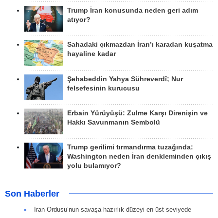
Trump İran konusunda neden geri adım
atıyor?
Sahadaki çıkmazdan İran’ı karadan kuşatma
hayaline kadar
Şehabeddin Yahya Sühreverdî; Nur
felsefesinin kurucusu
Erbain Yürüyüşü: Zulme Karşı Direnişin ve
Hakkı Savunmanın Sembolü
Trump gerilimi tırmandırma tuzağında:
Washington neden İran denkleminden çıkış
yolu bulamıyor?
Son Haberler
İran Ordusu’nun savaşa hazırlık düzeyi en üst seviyede