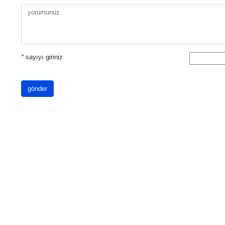
*
sayıyı giriniz
gönder