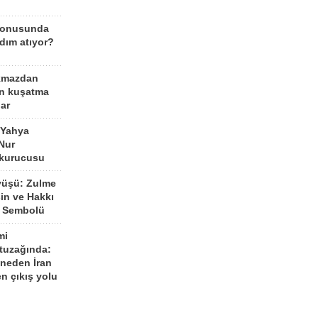
konusunda
dım atıyor?
kmazdan
an kuşatma
ar
 Yahya
Nur
 kurucusu
yüşü: Zulme
şin ve Hakkı
 Sembolü
mi
 tuzağında:
neden İran
n çıkış yolu