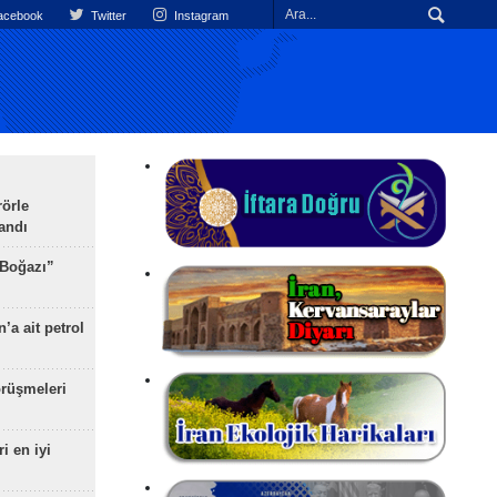
cebook
Twitter
Instagram
rörle
landı
 Boğazı”
’a ait petrol
rüşmeleri
ri en iyi