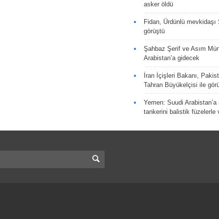
asker öldü
Fidan, Ürdünlü mevkidaşı S
görüştü
Şahbaz Şerif ve Asım Müni
Arabistan’a gidecek
İran İçişleri Bakanı, Pakis
Tahran Büyükelçisi ile gör
Yemen: Suudi Arabistan’a a
tankerini balistik füzelerle