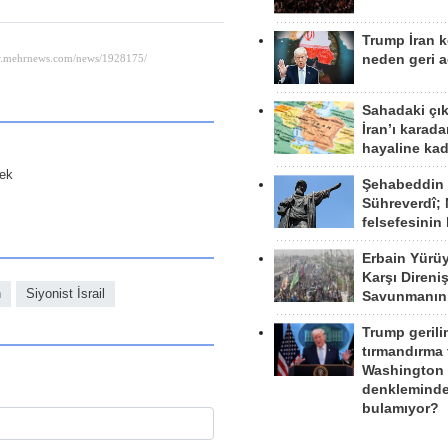
Trump İran 
neden geri a
Sahadaki çı
İran’ı karad
hayaline kad
cek
Şehabeddin
Sühreverdî; 
felsefesinin
Erbain Yürü
Karşı Direni
n
Siyonist İsrail
Savunmanın
Trump gerili
tırmandırma
Washington 
denkleminde
bulamıyor?