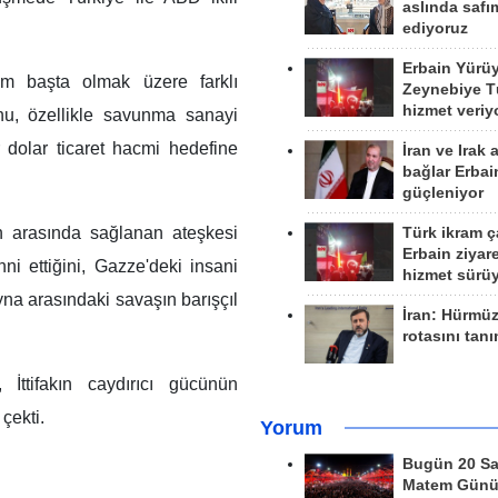
aslında safım
ediyoruz
Erbain Yürü
m başta olmak üzere farklı
Zeynebiye Tü
hizmet veriy
nu, özellikle savunma sanayi
ar dolar ticaret hacmi hedefine
İran ve Irak 
bağlar Erbai
güçleniyor
an arasında sağlanan ateşkesi
Türk ikram ç
Erbain ziyare
ni ettiğini, Gazze'deki insani
hizmet sürü
na arasındaki savaşın barışçıl
İran: Hürmü
rotasını tan
 İttifakın caydırıcı gücünün
çekti.
Yorum
Bugün 20 Sa
Matem Gün