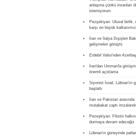
anlaşma çünkü insanları 
istemiyorum
Pezşekiyan: Ulusal birlik, 
karşı en büyük kalkanımız
İran ve İtalya Dışişleri Ba
gelişmeleri görüştü
Erdebil Valisi'nden Azerba
İran'dan Umman'la görüşme
önemli açıklama
Siyonist İsrail, Lübnan'ın 
başlattı
İran ve Pakistan arasında t
mutabakat zaptı imzalandı
Pezeşkiyan: Filistin halkı
durmaya devam edeceğiz
Lübnan'ın güneyinde patla