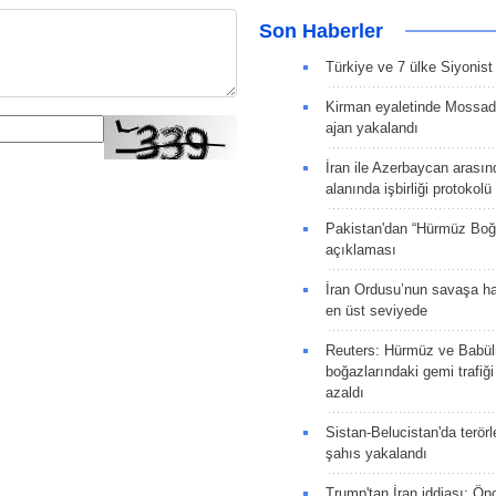
Son Haberler
Türkiye ve 7 ülke Siyonist İ
Kirman eyaletinde Mossad 
ajan yakalandı
İran ile Azerbaycan arasın
alanında işbirliği protokol
Pakistan'dan “Hürmüz Boğ
açıklaması
İran Ordusu’nun savaşa ha
en üst seviyede
Reuters: Hürmüz ve Babü
boğazlarındaki gemi trafiğ
azaldı
Sistan-Belucistan'da terörl
şahıs yakalandı
Trump'tan İran iddiası: Ön