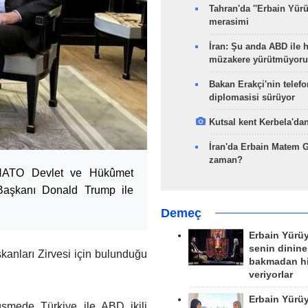
Tahran'da ''Erbain Yürü
merasimi
İran: Şu anda ABD ile 
müzakere yürütmüyoru
Bakan Erakçi'nin telefo
diplomasisi sürüyor
Kutsal kent Kerbela'dan
İran'da Erbain Matem 
zaman?
 NATO Devlet ve Hükûmet
Başkanı Donald Trump ile
Demeç
Erbain Yürü
senin dinine
nları Zirvesi için bulunduğu
bakmadan h
veriyorlar
Erbain Yürü
üşmede Türkiye ile ABD ikili