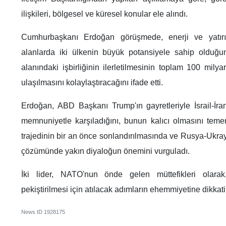
ilişkileri, bölgesel ve küresel konular ele alındı.
Cumhurbaşkanı Erdoğan görüşmede, enerji ve yatırı
alanlarda iki ülkenin büyük potansiyele sahip olduğu
alanındaki işbirliğinin ilerletilmesinin toplam 100 mily
ulaşılmasını kolaylaştıracağını ifade etti.
Erdoğan, ABD Başkanı Trump'ın gayretleriyle İsrail-İr
memnuniyetle karşıladığını, bunun kalıcı olmasını temen
trajedinin bir an önce sonlandırılmasında ve Rusya-Ukray
çözümünde yakın diyaloğun önemini vurguladı.
İki lider, NATO'nun önde gelen müttefikleri olarak,
pekiştirilmesi için atılacak adımların ehemmiyetine dikkati 
News ID
1928175