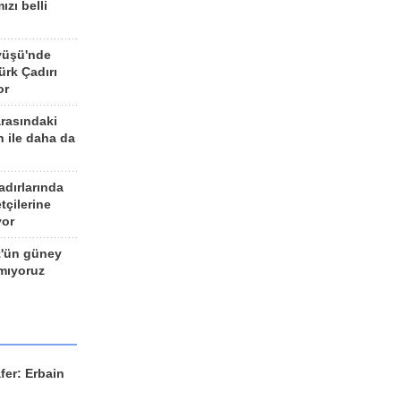
ızı belli
yüşü'nde
rk Çadırı
or
arasındaki
n ile daha da
adırlarında
tçilerine
yor
z'ün güney
ımıyoruz
fer: Erbain
ü