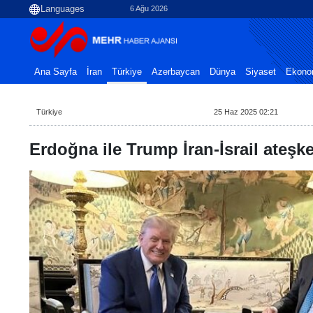
6 Ağu 2026
Ana Sayfa
İran
Türkiye
Azerbaycan
Dünya
Siyaset
Ekono
Türkiye
25 Haz 2025 02:21
Erdoğna ile Trump İran-İsrail ateşk