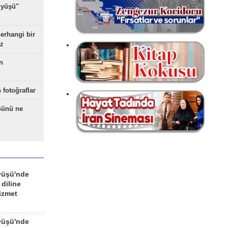
yüşü''
herhangi bir
z
n
 fotoğraflar
Günü ne
yüşü'nde
 diline
izmet
yüşü'nde