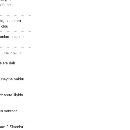
öldürmek
dış baskılara
 oldu
kanları bölgesel
ycan'a ziyaret
lere dair
güneyine saldırı
icarete ilişkin
nın yanında
ma: 2 Siyonist