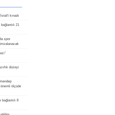
srail'i kınadı
bağlantılı 21
da spor
ü imzalanacak
azı”
zırlık düzeyi
lmendep
i önemli ölçüde
e bağlantılı 8
celiğim