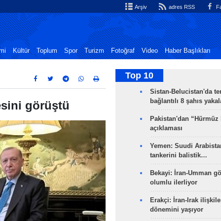
Arşiv
adres RSS
Fa
mi
Kültür
Toplum
Spor
Turizm
Fotoğraf
Video
Haber Başlıkları
Top 10
Sistan-Belucistan'da te
bağlantılı 8 şahıs yaka
esini görüştü
Pakistan'dan “Hürmüz
açıklaması
Yemen: Suudi Arabistan
tankerini balistik…
Bekayi: İran-Umman gö
olumlu ilerliyor
Erakçi: İran-Irak ilişkile
dönemini yaşıyor