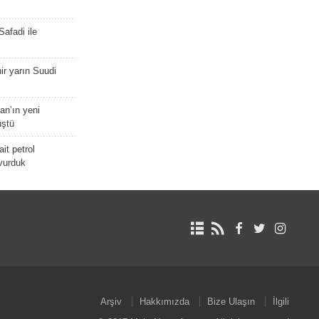
afadi ile
r yarın Suudi
tan’ın yeni
üştü
it petrol
 vurduk
Arşiv
Hakkımızda
Bize Ulaşın
İlgili