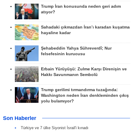
Trump İran konusunda neden geri adım
atıyor?
Sahadaki çıkmazdan İran’ı karadan kuşatma
hayaline kadar
Şehabeddin Yahya Sühreverdî; Nur
felsefesinin kurucusu
Erbain Yürüyüşü: Zulme Karşı Direnişin ve
Hakkı Savunmanın Sembolü
Trump gerilimi tırmandırma tuzağında:
Washington neden İran denkleminden çıkış
yolu bulamıyor?
Son Haberler
Türkiye ve 7 ülke Siyonist İsrail'i kınadı