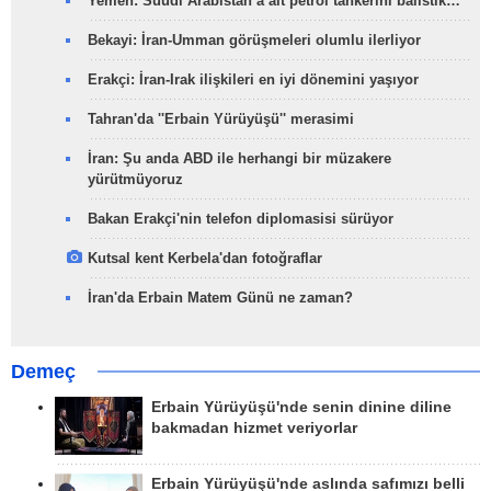
Yemen: Suudi Arabistan’a ait petrol tankerini balistik…
Bekayi: İran-Umman görüşmeleri olumlu ilerliyor
Erakçi: İran-Irak ilişkileri en iyi dönemini yaşıyor
Tahran'da ''Erbain Yürüyüşü'' merasimi
İran: Şu anda ABD ile herhangi bir müzakere
yürütmüyoruz
Bakan Erakçi'nin telefon diplomasisi sürüyor
Kutsal kent Kerbela'dan fotoğraflar
İran'da Erbain Matem Günü ne zaman?
Demeç
Erbain Yürüyüşü'nde senin dinine diline
bakmadan hizmet veriyorlar
Erbain Yürüyüşü'nde aslında safımızı belli