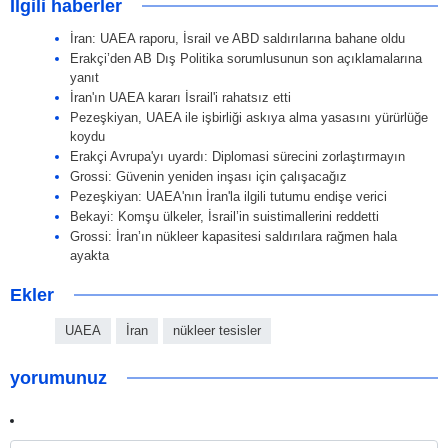
İlgili haberler
İran: UAEA raporu, İsrail ve ABD saldırılarına bahane oldu
Erakçi’den AB Dış Politika sorumlusunun son açıklamalarına
yanıt
İran'ın UAEA kararı İsrail'i rahatsız etti
Pezeşkiyan, UAEA ile işbirliği askıya alma yasasını yürürlüğe
koydu
Erakçi Avrupa'yı uyardı: Diplomasi sürecini zorlaştırmayın
Grossi: Güvenin yeniden inşası için çalışacağız
Pezeşkiyan: UAEA'nın İran'la ilgili tutumu endişe verici
Bekayi: Komşu ülkeler, İsrail’in suistimallerini reddetti
Grossi: İran’ın nükleer kapasitesi saldırılara rağmen hala
ayakta
Ekler
UAEA
İran
nükleer tesisler
yorumunuz