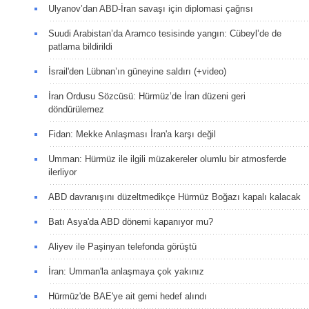
Ulyanov’dan ABD-İran savaşı için diplomasi çağrısı
Suudi Arabistan’da Aramco tesisinde yangın: Cübeyl’de de
patlama bildirildi
İsrail'den Lübnan’ın güneyine saldırı (+video)
İran Ordusu Sözcüsü: Hürmüz’de İran düzeni geri
döndürülemez
Fidan: Mekke Anlaşması İran'a karşı değil
Umman: Hürmüz ile ilgili müzakereler olumlu bir atmosferde
ilerliyor
ABD davranışını düzeltmedikçe Hürmüz Boğazı kapalı kalacak
Batı Asya'da ABD dönemi kapanıyor mu?
Aliyev ile Paşinyan telefonda görüştü
İran: Umman'la anlaşmaya çok yakınız
Hürmüz'de BAE'ye ait gemi hedef alındı