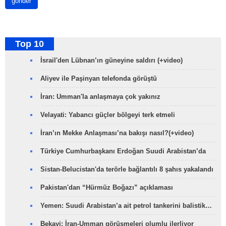
gönder
Top 10
İsrail'den Lübnan’ın güneyine saldırı (+video)
Aliyev ile Paşinyan telefonda görüştü
İran: Umman'la anlaşmaya çok yakınız
Velayati: Yabancı güçler bölgeyi terk etmeli
İran’ın Mekke Anlaşması’na bakışı nasıl?(+video)
Türkiye Cumhurbaşkanı Erdoğan Suudi Arabistan’da
Sistan-Belucistan'da terörle bağlantılı 8 şahıs yakalandı
Pakistan'dan “Hürmüz Boğazı” açıklaması
Yemen: Suudi Arabistan’a ait petrol tankerini balistik…
Bekayi: İran-Umman görüşmeleri olumlu ilerliyor