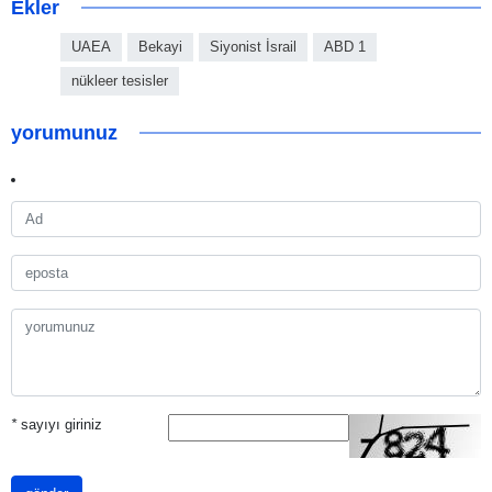
Ekler
UAEA
Bekayi
Siyonist İsrail
ABD 1
nükleer tesisler
yorumunuz
*
sayıyı giriniz