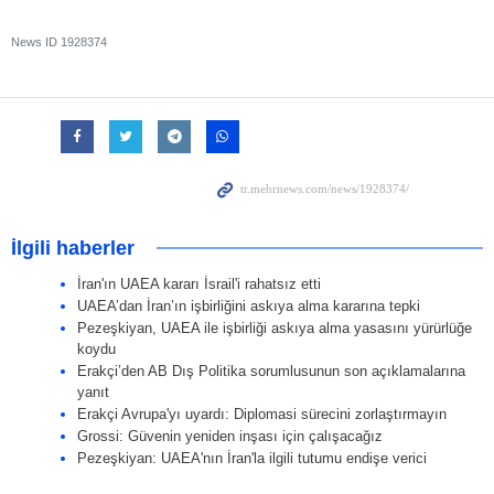
News ID
1928374
İlgili haberler
İran'ın UAEA kararı İsrail'i rahatsız etti
UAEA’dan İran’ın işbirliğini askıya alma kararına tepki
Pezeşkiyan, UAEA ile işbirliği askıya alma yasasını yürürlüğe
koydu
Erakçi’den AB Dış Politika sorumlusunun son açıklamalarına
yanıt
Erakçi Avrupa'yı uyardı: Diplomasi sürecini zorlaştırmayın
Grossi: Güvenin yeniden inşası için çalışacağız
Pezeşkiyan: UAEA'nın İran'la ilgili tutumu endişe verici