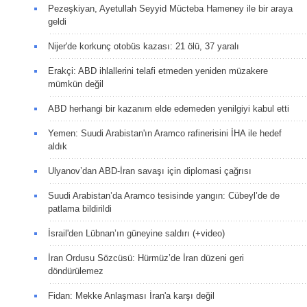
Pezeşkiyan, Ayetullah Seyyid Mücteba Hameney ile bir araya
geldi
Nijer'de korkunç otobüs kazası: 21 ölü, 37 yaralı
Erakçi: ABD ihlallerini telafi etmeden yeniden müzakere
mümkün değil
ABD herhangi bir kazanım elde edemeden yenilgiyi kabul etti
Yemen: Suudi Arabistan'ın Aramco rafinerisini İHA ile hedef
aldık
Ulyanov’dan ABD-İran savaşı için diplomasi çağrısı
Suudi Arabistan’da Aramco tesisinde yangın: Cübeyl’de de
patlama bildirildi
İsrail'den Lübnan’ın güneyine saldırı (+video)
İran Ordusu Sözcüsü: Hürmüz’de İran düzeni geri
döndürülemez
Fidan: Mekke Anlaşması İran'a karşı değil