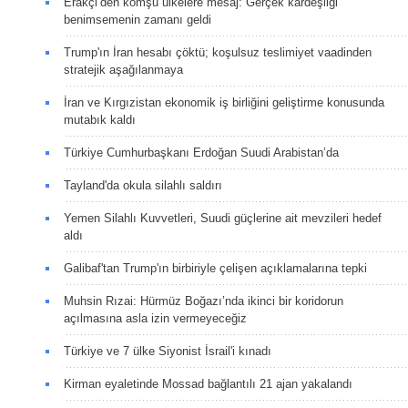
Erakçi’den komşu ülkelere mesaj: Gerçek kardeşliği
benimsemenin zamanı geldi
Trump'ın İran hesabı çöktü; koşulsuz teslimiyet vaadinden
stratejik aşağılanmaya
İran ve Kırgızistan ekonomik iş birliğini geliştirme konusunda
mutabık kaldı
Türkiye Cumhurbaşkanı Erdoğan Suudi Arabistan’da
Tayland'da okula silahlı saldırı
Yemen Silahlı Kuvvetleri, Suudi güçlerine ait mevzileri hedef
aldı
Galibaf'tan Trump'ın birbiriyle çelişen açıklamalarına tepki
Muhsin Rızai: Hürmüz Boğazı’nda ikinci bir koridorun
açılmasına asla izin vermeyeceğiz
Türkiye ve 7 ülke Siyonist İsrail'i kınadı
Kirman eyaletinde Mossad bağlantılı 21 ajan yakalandı