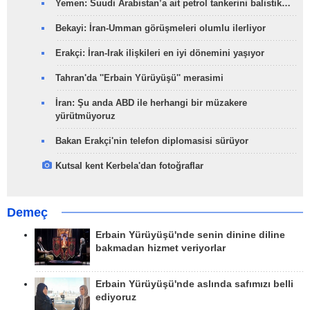
Yemen: Suudi Arabistan’a ait petrol tankerini balistik…
Bekayi: İran-Umman görüşmeleri olumlu ilerliyor
Erakçi: İran-Irak ilişkileri en iyi dönemini yaşıyor
Tahran'da ''Erbain Yürüyüşü'' merasimi
İran: Şu anda ABD ile herhangi bir müzakere
yürütmüyoruz
Bakan Erakçi'nin telefon diplomasisi sürüyor
Kutsal kent Kerbela'dan fotoğraflar
Demeç
Erbain Yürüyüşü'nde senin dinine diline
bakmadan hizmet veriyorlar
Erbain Yürüyüşü'nde aslında safımızı belli
ediyoruz