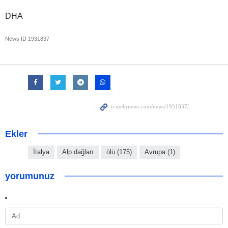
DHA
News ID
1931837
Ekler
İtalya
Alp dağları
ölü (175)
Avrupa (1)
yorumunuz