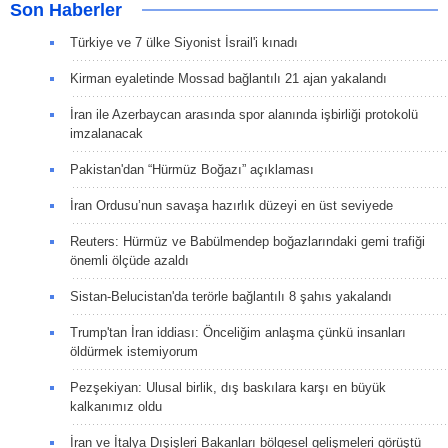
Son Haberler
Türkiye ve 7 ülke Siyonist İsrail'i kınadı
Kirman eyaletinde Mossad bağlantılı 21 ajan yakalandı
İran ile Azerbaycan arasında spor alanında işbirliği protokolü
imzalanacak
Pakistan'dan “Hürmüz Boğazı” açıklaması
İran Ordusu’nun savaşa hazırlık düzeyi en üst seviyede
Reuters: Hürmüz ve Babülmendep boğazlarındaki gemi trafiği
önemli ölçüde azaldı
Sistan-Belucistan'da terörle bağlantılı 8 şahıs yakalandı
Trump'tan İran iddiası: Önceliğim anlaşma çünkü insanları
öldürmek istemiyorum
Pezşekiyan: Ulusal birlik, dış baskılara karşı en büyük
kalkanımız oldu
İran ve İtalya Dışişleri Bakanları bölgesel gelişmeleri görüştü