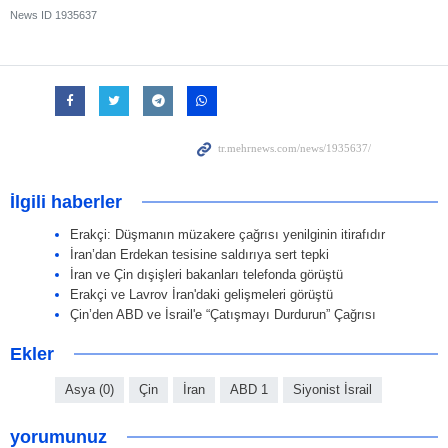
News ID
1935637
İlgili haberler
Erakçi: Düşmanın müzakere çağrısı yenilginin itirafıdır
İran’dan Erdekan tesisine saldırıya sert tepki
İran ve Çin dışişleri bakanları telefonda görüştü
Erakçi ve Lavrov İran'daki gelişmeleri görüştü
Çin’den ABD ve İsrail'e “Çatışmayı Durdurun” Çağrısı
Ekler
Asya (0)
Çin
İran
ABD 1
Siyonist İsrail
yorumunuz