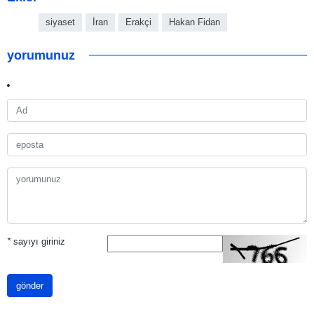
siyaset
İran
Erakçi
Hakan Fidan
yorumunuz
*
sayıyı giriniz
gönder