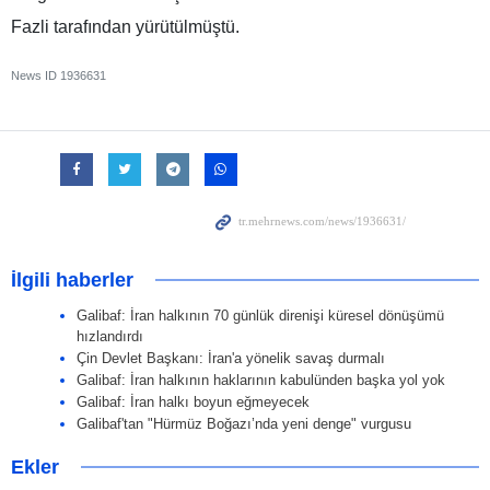
Fazli tarafından yürütülmüştü.
News ID
1936631
İlgili haberler
Galibaf: İran halkının 70 günlük direnişi küresel dönüşümü
hızlandırdı
Çin Devlet Başkanı: İran'a yönelik savaş durmalı
Galibaf: İran halkının haklarının kabulünden başka yol yok
Galibaf: İran halkı boyun eğmeyecek
Galibaf'tan "Hürmüz Boğazı’nda yeni denge" vurgusu
Ekler