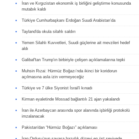
İran ve Kırgızistan ekonomik iş birliğini geliştirme konusunda
mutabık kaldı
Türkiye Cumhurbaşkanı Erdoğan Suudi Arabistan’da
Tayland'da okula silahlı saldırı
Yemen Silahlı Kuvvetleri, Suudi güçlerine ait mevzileri hedef
aldı
Galibaf'tan Trump'ın birbiriyle çelişen açıklamalarına tepki
Muhsin Rızai: Hürmüz Boğazı’nda ikinci bir koridorun
açılmasına asla izin vermeyeceğiz
Türkiye ve 7 ülke Siyonist İsrail'i kınadı
Kirman eyaletinde Mossad bağlantılı 21 ajan yakalandı
İran ile Azerbaycan arasında spor alanında işbirliği protokolü
imzalanacak
Pakistan'dan “Hürmüz Boğazı” açıklaması
İran Ordusu’nun savaşa hazırlık düzeyi en üst seviyede