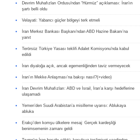
Devrim Muhafızları Ordusu'ndan “Hürmüz” açıklaması: İran'ın
şartı belli oldu
Velayati: Yabancı güçler bölgeyi terk etmeli
İran Merkez Bankası Başkanı'ndan ABD Hazine Bakanı’na
yanıt
Terörsüz Türkiye Yasası teklifi Adalet Komisyonu'nda kabul
edildi
İran diyaloğa açık, ancak egemenliğinden taviz vermeyecek
İran’ın Mekke Anlaşması’na bakışı nasıl?(+video)
İran Devrim Muhafızları: ABD ve İsrail, İran’a karşı hedeflerine
ulaşamadı
Yemen’den Suudi Arabistan’a misilleme uyarısı: Ablukaya
abluka
Erakçi’den komşu ülkelere mesaj: Gerçek kardeşliği
benimsemenin zamanı geldi
Trump'ın İran hesabı çöktü; koşulsuz teslimiyet vaadinden