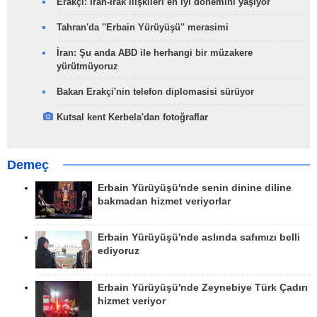
Erakçi: İran-Irak ilişkileri en iyi dönemini yaşıyor
Tahran'da ''Erbain Yürüyüşü'' merasimi
İran: Şu anda ABD ile herhangi bir müzakere
yürütmüyoruz
Bakan Erakçi'nin telefon diplomasisi sürüyor
Kutsal kent Kerbela'dan fotoğraflar
Demeç
Erbain Yürüyüşü'nde senin dinine diline
bakmadan hizmet veriyorlar
Erbain Yürüyüşü'nde aslında safımızı belli
ediyoruz
Erbain Yürüyüşü'nde Zeynebiye Türk Çadırı
hizmet veriyor