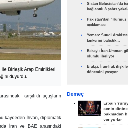
Sistan-Belucistan'da te
bağlantılı 8 şahıs yaka
Pakistan'dan “Hürmüz
açıklaması
Yemen: Suudi Arabistan
tankerini balistik…
Bekayi: İran-Umman gö
olumlu ilerliyor
Erakçi: İran-Irak ilişkile
le Birleşik Arap Emirlikleri
dönemini yaşıyor
ağını duyurdu.
Demeç
asındaki karşılıklı uçuşların
Erbain Yürü
senin dinine
bakmadan h
ğünü kaydeden İhvan, diplomatik
veriyorlar
sında İran ve BAE arasındaki