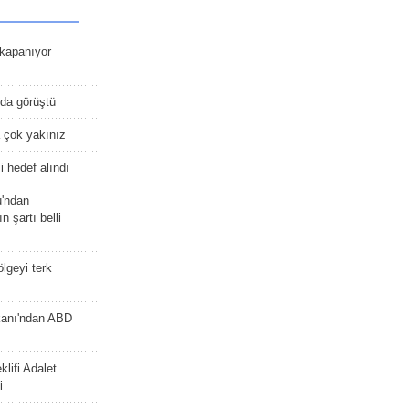
kapanıyor
nda görüştü
 çok yakınız
 hedef alındı
u'ndan
n şartı belli
lgeyi terk
kanı'ndan ABD
lifi Adalet
i