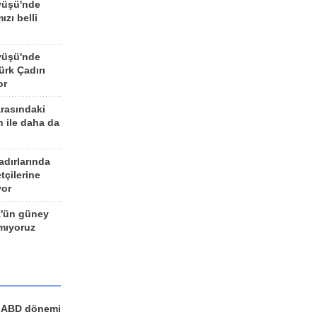
yüşü'nde
ızı belli
yüşü'nde
rk Çadırı
or
arasındaki
n ile daha da
adırlarında
tçilerine
yor
z'ün güney
ımıyoruz
a ABD dönemi