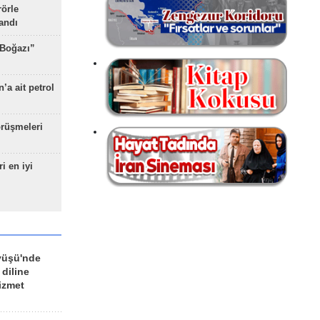
rörle
landı
 Boğazı”
’a ait petrol
rüşmeleri
ri en iyi
yüşü'nde
 diline
izmet