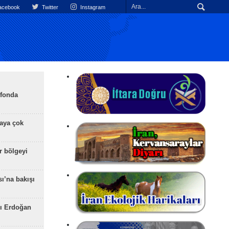
cebook
Twitter
Instagram
efonda
aya çok
r bölgeyi
ı’na bakışı
ı Erdoğan