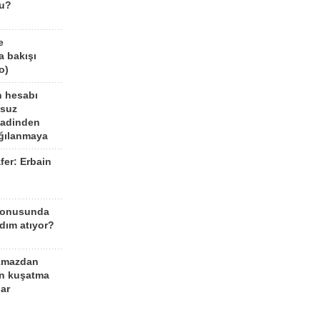
mu?
e
a bakışı
o)
n hesabı
lsuz
aadinden
ağılanmaya
fer: Erbain
ü
konusunda
dım atıyor?
kmazdan
an kuşatma
ar