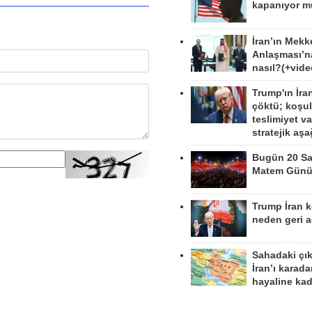
kapanıyor 
İran’ın Mekk
Anlaşması’n
nasıl?(+vide
Trump'ın İra
çöktü; koşu
teslimiyet v
stratejik aş
Bugün 20 Sa
Matem Gün
Trump İran 
neden geri a
Sahadaki çı
İran’ı karad
hayaline kad