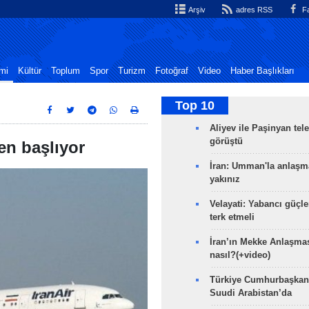
Arşiv
adres RSS
Fa
mi
Kültür
Toplum
Spor
Turizm
Fotoğraf
Video
Haber Başlıkları
Top 10
Aliyev ile Paşinyan tel
görüştü
en başlıyor
İran: Umman'la anlaşm
yakınız
Velayati: Yabancı güçle
terk etmeli
İran’ın Mekke Anlaşmas
nasıl?(+video)
Türkiye Cumhurbaşkan
Suudi Arabistan’da