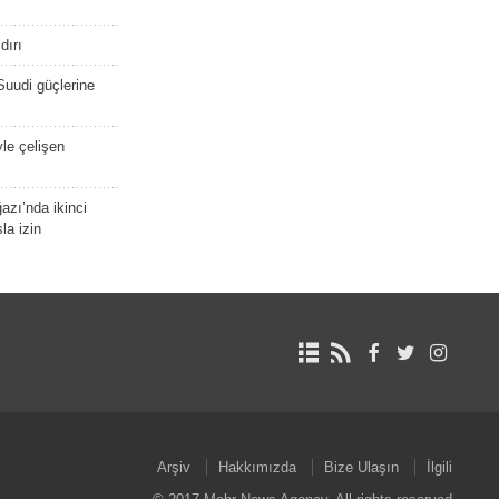
dırı
Suudi güçlerine
yle çelişen
zı’nda ikinci
la izin
Arşiv
Hakkımızda
Bize Ulaşın
İlgili