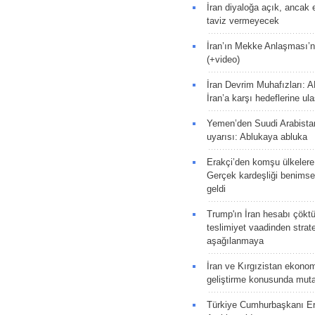
İran diyaloğa açık, ancak
taviz vermeyecek
İran’ın Mekke Anlaşması’n
(+video)
İran Devrim Muhafızları: A
İran’a karşı hedeflerine u
Yemen’den Suudi Arabista
uyarısı: Ablukaya abluka
Erakçi’den komşu ülkelere
Gerçek kardeşliği benims
geldi
Trump'ın İran hesabı çökt
teslimiyet vaadinden strate
aşağılanmaya
İran ve Kırgızistan ekonomik
geliştirme konusunda muta
Türkiye Cumhurbaşkanı E