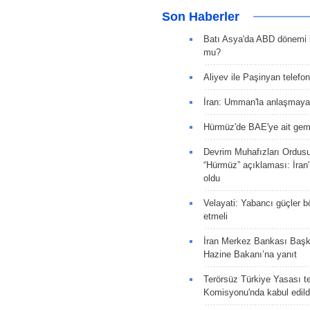
Son Haberler
Batı Asya'da ABD dönemi 
mu?
Aliyev ile Paşinyan telefo
İran: Umman'la anlaşmaya
Hürmüz'de BAE'ye ait gemi
Devrim Muhafızları Ordus
“Hürmüz” açıklaması: İran'ı
oldu
Velayati: Yabancı güçler bö
etmeli
İran Merkez Bankası Baş
Hazine Bakanı’na yanıt
Terörsüz Türkiye Yasası tek
Komisyonu'nda kabul edild