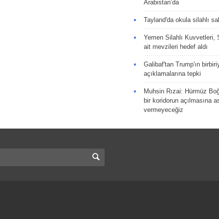
Arabistan’da
Tayland'da okula silahlı sal
Yemen Silahlı Kuvvetleri, 
ait mevzileri hedef aldı
Galibaf'tan Trump'ın birbiri
açıklamalarına tepki
Muhsin Rızai: Hürmüz Boğa
bir koridorun açılmasına as
vermeyeceğiz