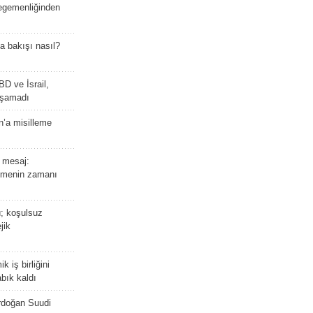
 egemenliğinden
a bakışı nasıl?
BD ve İsrail,
laşamadı
n’a misilleme
 mesaj:
emenin zamanı
ü; koşulsuz
jik
 iş birliğini
bık kaldı
rdoğan Suudi