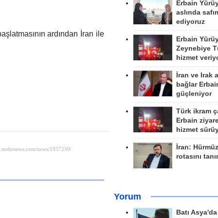
Erbain Yürü
aslında safım
ediyoruz
 başlatmasının ardından İran ile
Erbain Yürü
Zeynebiye Tü
hizmet veriy
İran ve Irak 
bağlar Erbai
güçleniyor
Türk ikram ç
Erbain ziyare
hizmet sürü
İran: Hürmü
rotasını tan
Yorum
Batı Asya'd