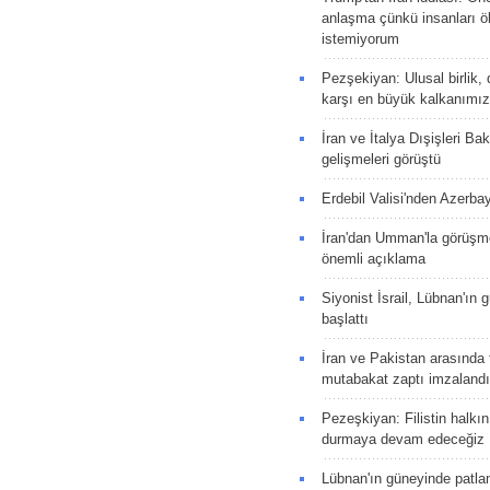
anlaşma çünkü insanları 
istemiyorum
Pezşekiyan: Ulusal birlik, 
karşı en büyük kalkanımız
İran ve İtalya Dışişleri Ba
gelişmeleri görüştü
Erdebil Valisi'nden Azerba
İran'dan Umman'la görüşme
önemli açıklama
Siyonist İsrail, Lübnan'ın 
başlattı
İran ve Pakistan arasında t
mutabakat zaptı imzalandı
Pezeşkiyan: Filistin halkı
durmaya devam edeceğiz
Lübnan'ın güneyinde patla