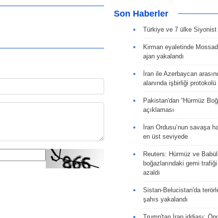
Son Haberler
Türkiye ve 7 ülke Siyonist İ
Kirman eyaletinde Mossad 
ajan yakalandı
İran ile Azerbaycan arasın
alanında işbirliği protokol
Pakistan'dan “Hürmüz Boğ
açıklaması
İran Ordusu’nun savaşa ha
en üst seviyede
Reuters: Hürmüz ve Babü
boğazlarındaki gemi trafiğ
azaldı
Sistan-Belucistan'da terörl
şahıs yakalandı
Trump'tan İran iddiası: Ön