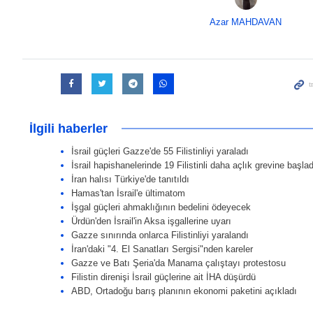
Azar MAHDAVAN
İlgili haberler
İsrail güçleri Gazze'de 55 Filistinliyi yaraladı
İsrail hapishanelerinde 19 Filistinli daha açlık grevine başlad
İran halısı Türkiye'de tanıtıldı
Hamas'tan İsrail'e ültimatom
İşgal güçleri ahmaklığının bedelini ödeyecek
Ürdün'den İsrail'in Aksa işgallerine uyarı
Gazze sınırında onlarca Filistinliyi yaralandı
İran'daki "4. El Sanatları Sergisi"nden kareler
Gazze ve Batı Şeria'da Manama çalıştayı protestosu
Filistin direnişi İsrail güçlerine ait İHA düşürdü
ABD, Ortadoğu barış planının ekonomi paketini açıkladı