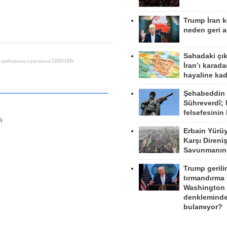
Trump İran 
neden geri a
Sahadaki çı
İran’ı karad
hayaline kad
Şehabeddin
Sühreverdî; 
felsefesinin
ı
Erbain Yürü
Karşı Direni
Savunmanın
Trump gerili
tırmandırma
Washington 
denkleminde
bulamıyor?