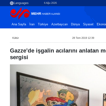
6 Ağu 2026
Ana Sayfa
İran
Türkiye
Azerbaycan
Dünya
Siyaset
Ekono
Kültür
28 Tem 2019 12:39
Gazze'de işgalin acılarını anlatan 
sergisi