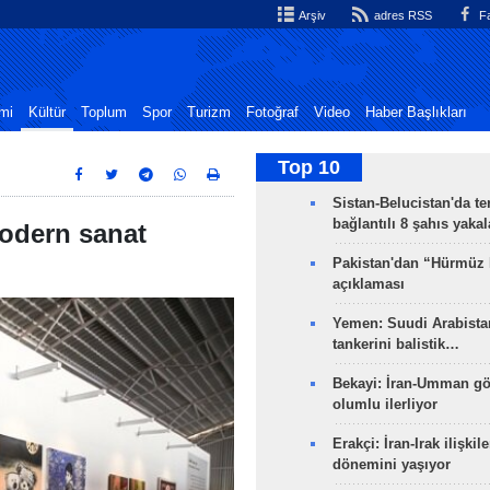
Arşiv
adres RSS
Fa
mi
Kültür
Toplum
Spor
Turizm
Fotoğraf
Video
Haber Başlıkları
Top 10
Sistan-Belucistan'da te
bağlantılı 8 şahıs yaka
modern sanat
Pakistan'dan “Hürmüz
açıklaması
Yemen: Suudi Arabistan
tankerini balistik…
Bekayi: İran-Umman gö
olumlu ilerliyor
Erakçi: İran-Irak ilişkile
dönemini yaşıyor