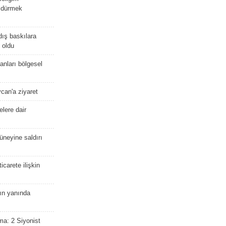
öldürmek
dış baskılara
 oldu
kanları bölgesel
ycan'a ziyaret
lere dair
güneyine saldırı
icarete ilişkin
nın yanında
ma: 2 Siyonist