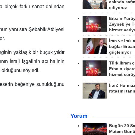
aslında safım
 birçok farklı sanat dalından
ediyoruz
Erbain Yürü
Zeynebiye Tü
'nün yanı sıra Şebabik Atölyesi
hizmet veriy
or.
İran ve Irak 
bağlar Erbai
nin yaklaşık bir buçuk yıldır
güçleniyor
ın İsrail işgalinin acı halinin
Türk ikram ç
Erbain ziyare
 olduğunu söyledi.
hizmet sürü
 eserin beğeniye sunulduğunu
İran: Hürmü
rotasını tan
Yorum
Bugün 20 Sa
Matem Gün