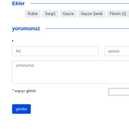
Ekler
Kültür
Sergi1
Gazze
Gazze Şeridi
Filistin (1)
yorumunuz
*
sayıyı giriniz
gönder