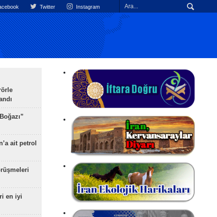
cebook
Twitter
Instagram
rörle
landı
 Boğazı”
’a ait petrol
rüşmeleri
ri en iyi