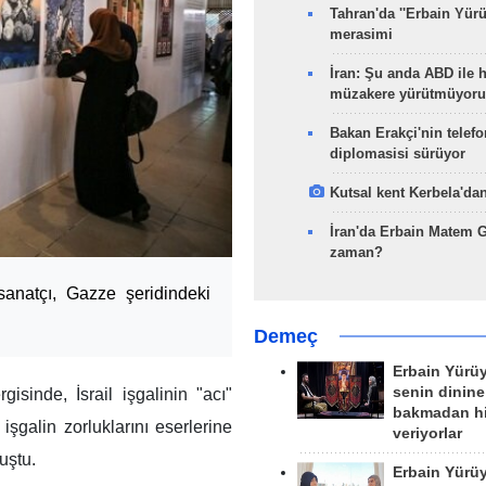
Tahran'da ''Erbain Yürü
merasimi
İran: Şu anda ABD ile 
müzakere yürütmüyoru
Bakan Erakçi'nin telefo
diplomasisi sürüyor
Kutsal kent Kerbela'dan
İran'da Erbain Matem 
zaman?
i sanatçı, Gazze şeridindeki
Demeç
Erbain Yürü
senin dinine
gisinde, İsrail işgalinin "acı"
bakmadan h
işgalin zorluklarını eserlerine
veriyorlar
luştu.
Erbain Yürü