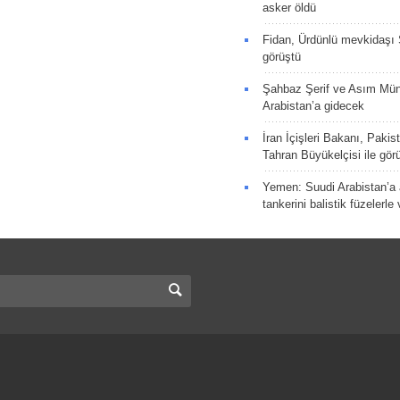
asker öldü
Fidan, Ürdünlü mevkidaşı S
görüştü
Şahbaz Şerif ve Asım Müni
Arabistan’a gidecek
İran İçişleri Bakanı, Pakis
Tahran Büyükelçisi ile gör
Yemen: Suudi Arabistan’a a
tankerini balistik füzelerle