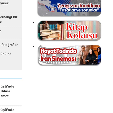
yüşü''
herhangi bir
z
n
 fotoğraflar
Günü ne
yüşü'nde
 diline
izmet
yüşü'nde