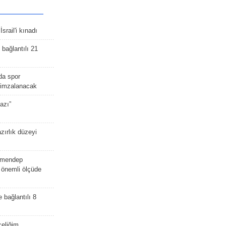
srail'i kınadı
bağlantılı 21
da spor
ü imzalanacak
azı”
zırlık düzeyi
lmendep
i önemli ölçüde
e bağlantılı 8
celiğim