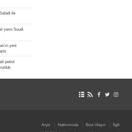
afadi ile
r yarın Suudi
tan’ın yeni
üştü
it petrol
 vurduk
Arşiv
Hakkımızda
Bize Ulaşın
İlgili