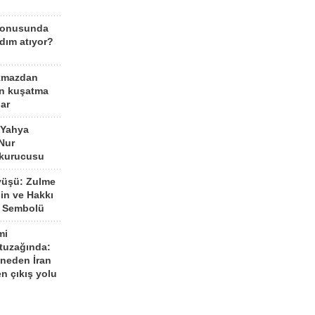
konusunda
dım atıyor?
kmazdan
an kuşatma
ar
 Yahya
Nur
 kurucusu
yüşü: Zulme
şin ve Hakkı
 Sembolü
mi
 tuzağında:
neden İran
n çıkış yolu