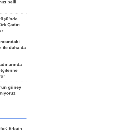
ızı belli
yüşü'nde
rk Çadırı
or
arasındaki
n ile daha da
adırlarında
tçilerine
yor
z'ün güney
ımıyoruz
fer: Erbain
ü