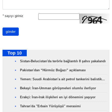
*
sayıyı giriniz
gönder
Top 10
Sistan-Belucistan'da terörle bağlantılı 8 şahıs yakalandı
Pakistan'dan “Hürmüz Boğazı” açıklaması
Yemen: Suudi Arabistan’a ait petrol tankerini balistik…
Bekayi: İran-Umman görüşmeleri olumlu ilerliyor
Erakçi: İran-Irak ilişkileri en iyi dönemini yaşıyor
Tahran'da ''Erbain Yürüyüşü'' merasimi