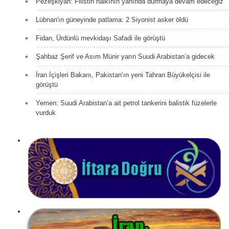
Pezeşkiyan: Filistin halkının yanında durmaya devam edeceğiz
Lübnan'ın güneyinde patlama: 2 Siyonist asker öldü
Fidan, Ürdünlü mevkidaşı Safadi ile görüştü
Şahbaz Şerif ve Asım Münir yarın Suudi Arabistan’a gidecek
İran İçişleri Bakanı, Pakistan’ın yeni Tahran Büyükelçisi ile
görüştü
Yemen: Suudi Arabistan’a ait petrol tankerini balistik füzelerle
vurduk