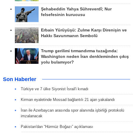
Şehabeddin Yahya Sühreverdî; Nur
felsefesinin kurucusu
Erbain Yürüyüşü: Zulme Karşı Direnişin ve
Hakkı Savunmanın Sembolü
Trump gerilimi tırmandırma tuzağında:
Washington neden İran denkleminden çıkış
yolu bulamıyor?
Son Haberler
Türkiye ve 7 ülke Siyonist İsrail'i kınadı
Kirman eyaletinde Mossad bağlantılı 21 ajan yakalandı
İran ile Azerbaycan arasında spor alanında işbirliği protokolü
imzalanacak
Pakistan'dan “Hürmüz Boğazı” açıklaması