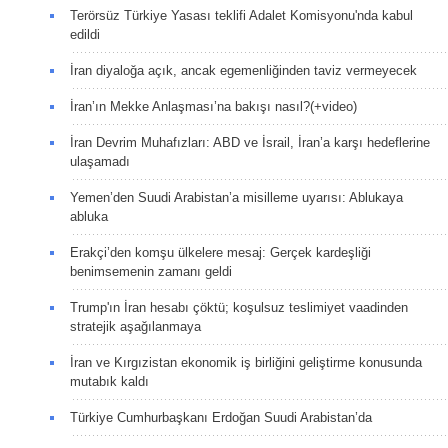
Terörsüz Türkiye Yasası teklifi Adalet Komisyonu'nda kabul
edildi
İran diyaloğa açık, ancak egemenliğinden taviz vermeyecek
İran’ın Mekke Anlaşması’na bakışı nasıl?(+video)
İran Devrim Muhafızları: ABD ve İsrail, İran’a karşı hedeflerine
ulaşamadı
Yemen’den Suudi Arabistan’a misilleme uyarısı: Ablukaya
abluka
Erakçi’den komşu ülkelere mesaj: Gerçek kardeşliği
benimsemenin zamanı geldi
Trump'ın İran hesabı çöktü; koşulsuz teslimiyet vaadinden
stratejik aşağılanmaya
İran ve Kırgızistan ekonomik iş birliğini geliştirme konusunda
mutabık kaldı
Türkiye Cumhurbaşkanı Erdoğan Suudi Arabistan’da