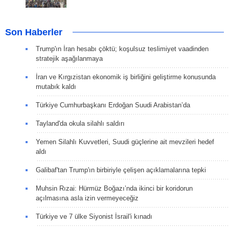
Son Haberler
Trump'ın İran hesabı çöktü; koşulsuz teslimiyet vaadinden
stratejik aşağılanmaya
İran ve Kırgızistan ekonomik iş birliğini geliştirme konusunda
mutabık kaldı
Türkiye Cumhurbaşkanı Erdoğan Suudi Arabistan’da
Tayland'da okula silahlı saldırı
Yemen Silahlı Kuvvetleri, Suudi güçlerine ait mevzileri hedef
aldı
Galibaf'tan Trump'ın birbiriyle çelişen açıklamalarına tepki
Muhsin Rızai: Hürmüz Boğazı’nda ikinci bir koridorun
açılmasına asla izin vermeyeceğiz
Türkiye ve 7 ülke Siyonist İsrail'i kınadı