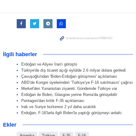
İlgili haberler
Erdoğan ve Aliyev İran'ı görüştü
Türkiye'de dış ticaret açığı eylülde 2.6 milyar dolara geriledi
Çavuşoğlu'ndan 'Biden-Erdoğan görüşmesi' açıklaması
ABD’de Kongre üyelerinden ‘Türkiye’ye F-16 satılmasın’ çağrısı
Merkel'den Yunanistan ziyareti: Gündemde Türkiye var
Erdoğan ile Biden, Glasgow yerine Roma'da görüşebilir
Pentagon'dan kritik F-35 açıklaması
Irak ve Suriye tezkeresi 2 yıl daha uzatıldı
Erdoğan, F-16'larla ilgili Biden'la yaptığı görüşmeyi anlattı
Ekler
Amerika
Türkiye
F-35
F-16