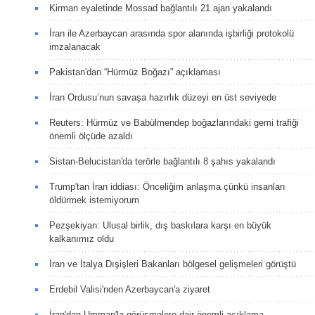
Kirman eyaletinde Mossad bağlantılı 21 ajan yakalandı
İran ile Azerbaycan arasında spor alanında işbirliği protokolü
imzalanacak
Pakistan'dan “Hürmüz Boğazı” açıklaması
İran Ordusu’nun savaşa hazırlık düzeyi en üst seviyede
Reuters: Hürmüz ve Babülmendep boğazlarındaki gemi trafiği
önemli ölçüde azaldı
Sistan-Belucistan'da terörle bağlantılı 8 şahıs yakalandı
Trump'tan İran iddiası: Önceliğim anlaşma çünkü insanları
öldürmek istemiyorum
Pezşekiyan: Ulusal birlik, dış baskılara karşı en büyük
kalkanımız oldu
İran ve İtalya Dışişleri Bakanları bölgesel gelişmeleri görüştü
Erdebil Valisi'nden Azerbaycan'a ziyaret
İran'dan Umman'la görüşmelere dair önemli açıklama