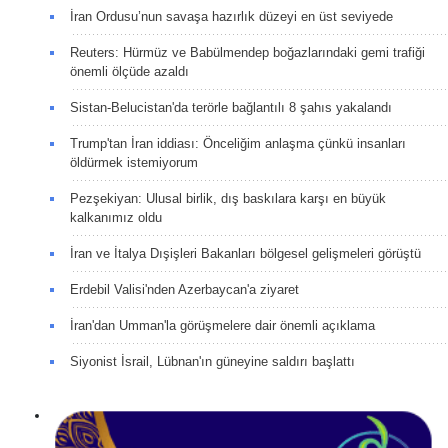
İran Ordusu’nun savaşa hazırlık düzeyi en üst seviyede
Reuters: Hürmüz ve Babülmendep boğazlarındaki gemi trafiği
önemli ölçüde azaldı
Sistan-Belucistan'da terörle bağlantılı 8 şahıs yakalandı
Trump'tan İran iddiası: Önceliğim anlaşma çünkü insanları
öldürmek istemiyorum
Pezşekiyan: Ulusal birlik, dış baskılara karşı en büyük
kalkanımız oldu
İran ve İtalya Dışişleri Bakanları bölgesel gelişmeleri görüştü
Erdebil Valisi'nden Azerbaycan'a ziyaret
İran'dan Umman'la görüşmelere dair önemli açıklama
Siyonist İsrail, Lübnan'ın güneyine saldırı başlattı