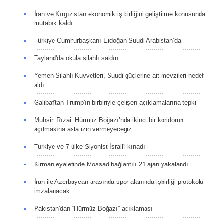
İran ve Kırgızistan ekonomik iş birliğini geliştirme konusunda
mutabık kaldı
Türkiye Cumhurbaşkanı Erdoğan Suudi Arabistan’da
Tayland'da okula silahlı saldırı
Yemen Silahlı Kuvvetleri, Suudi güçlerine ait mevzileri hedef
aldı
Galibaf'tan Trump'ın birbiriyle çelişen açıklamalarına tepki
Muhsin Rızai: Hürmüz Boğazı’nda ikinci bir koridorun
açılmasına asla izin vermeyeceğiz
Türkiye ve 7 ülke Siyonist İsrail'i kınadı
Kirman eyaletinde Mossad bağlantılı 21 ajan yakalandı
İran ile Azerbaycan arasında spor alanında işbirliği protokolü
imzalanacak
Pakistan'dan “Hürmüz Boğazı” açıklaması