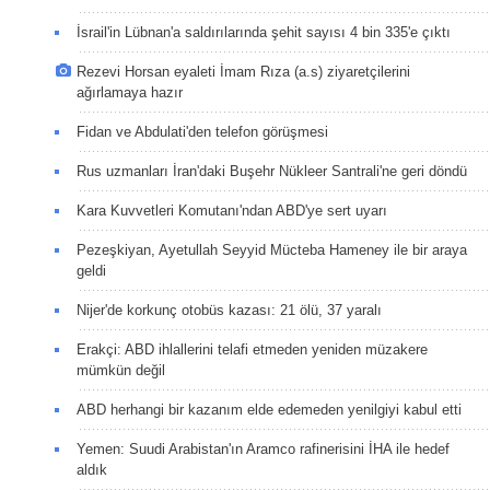
İsrail'in Lübnan'a saldırılarında şehit sayısı 4 bin 335'e çıktı
Rezevi Horsan eyaleti İmam Rıza (a.s) ziyaretçilerini
ağırlamaya hazır
Fidan ve Abdulati'den telefon görüşmesi
Rus uzmanları İran'daki Buşehr Nükleer Santrali'ne geri döndü
Kara Kuvvetleri Komutanı'ndan ABD'ye sert uyarı
Pezeşkiyan, Ayetullah Seyyid Mücteba Hameney ile bir araya
geldi
Nijer'de korkunç otobüs kazası: 21 ölü, 37 yaralı
Erakçi: ABD ihlallerini telafi etmeden yeniden müzakere
mümkün değil
ABD herhangi bir kazanım elde edemeden yenilgiyi kabul etti
Yemen: Suudi Arabistan'ın Aramco rafinerisini İHA ile hedef
aldık