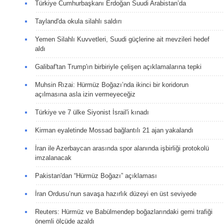
Türkiye Cumhurbaşkanı Erdoğan Suudi Arabistan’da
Tayland'da okula silahlı saldırı
Yemen Silahlı Kuvvetleri, Suudi güçlerine ait mevzileri hedef
aldı
Galibaf'tan Trump'ın birbiriyle çelişen açıklamalarına tepki
Muhsin Rızai: Hürmüz Boğazı’nda ikinci bir koridorun
açılmasına asla izin vermeyeceğiz
Türkiye ve 7 ülke Siyonist İsrail'i kınadı
Kirman eyaletinde Mossad bağlantılı 21 ajan yakalandı
İran ile Azerbaycan arasında spor alanında işbirliği protokolü
imzalanacak
Pakistan'dan “Hürmüz Boğazı” açıklaması
İran Ordusu’nun savaşa hazırlık düzeyi en üst seviyede
Reuters: Hürmüz ve Babülmendep boğazlarındaki gemi trafiği
önemli ölçüde azaldı