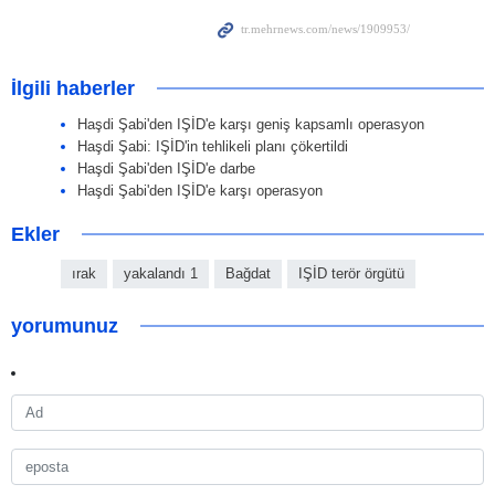
İlgili haberler
Haşdi Şabi'den IŞİD'e karşı geniş kapsamlı operasyon
Haşdi Şabi: IŞİD'in tehlikeli planı çökertildi
Haşdi Şabi'den IŞİD'e darbe
Haşdi Şabi'den IŞİD'e karşı operasyon
Ekler
ırak
yakalandı 1
Bağdat
IŞİD terör örgütü
yorumunuz