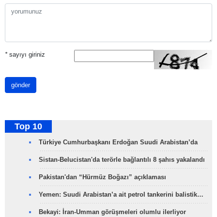
*
sayıyı giriniz
gönder
Top 10
Türkiye Cumhurbaşkanı Erdoğan Suudi Arabistan’da
Sistan-Belucistan'da terörle bağlantılı 8 şahıs yakalandı
Pakistan'dan “Hürmüz Boğazı” açıklaması
Yemen: Suudi Arabistan’a ait petrol tankerini balistik…
Bekayi: İran-Umman görüşmeleri olumlu ilerliyor