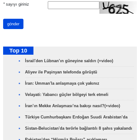
*
sayıyı giriniz
gönder
Top 10
İsrail'den Lübnan’ın güneyine saldırı (+video)
Aliyev ile Paşinyan telefonda görüştü
İran: Umman'la anlaşmaya çok yakınız
Velayati: Yabancı güçler bölgeyi terk etmeli
İran’ın Mekke Anlaşması’na bakışı nasıl?(+video)
Türkiye Cumhurbaşkanı Erdoğan Suudi Arabistan’da
Sistan-Belucistan'da terörle bağlantılı 8 şahıs yakalandı
Pakistan'dan “Hürmüz Boğazı” açıklaması