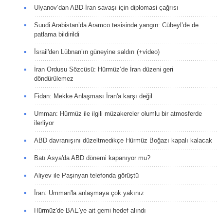
Ulyanov’dan ABD-İran savaşı için diplomasi çağrısı
Suudi Arabistan’da Aramco tesisinde yangın: Cübeyl’de de
patlama bildirildi
İsrail'den Lübnan’ın güneyine saldırı (+video)
İran Ordusu Sözcüsü: Hürmüz’de İran düzeni geri
döndürülemez
Fidan: Mekke Anlaşması İran'a karşı değil
Umman: Hürmüz ile ilgili müzakereler olumlu bir atmosferde
ilerliyor
ABD davranışını düzeltmedikçe Hürmüz Boğazı kapalı kalacak
Batı Asya'da ABD dönemi kapanıyor mu?
Aliyev ile Paşinyan telefonda görüştü
İran: Umman'la anlaşmaya çok yakınız
Hürmüz'de BAE'ye ait gemi hedef alındı