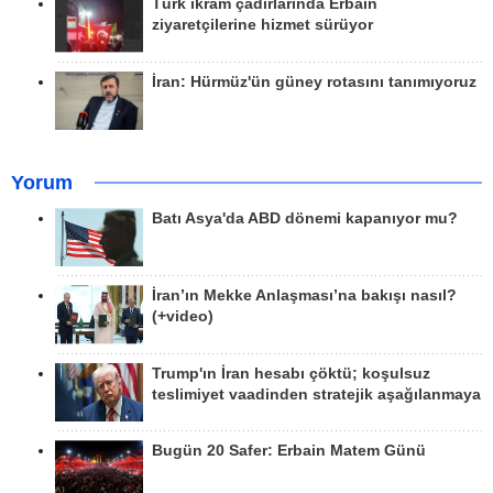
Türk ikram çadırlarında Erbain
ziyaretçilerine hizmet sürüyor
İran: Hürmüz'ün güney rotasını tanımıyoruz
Yorum
Batı Asya'da ABD dönemi kapanıyor mu?
İran’ın Mekke Anlaşması’na bakışı nasıl?
(+video)
Trump'ın İran hesabı çöktü; koşulsuz
teslimiyet vaadinden stratejik aşağılanmaya
Bugün 20 Safer: Erbain Matem Günü