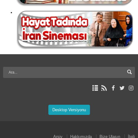
Desktop Versiyonu
Arşiv
Hakkımızda
Bize Ulaşın
İlgili