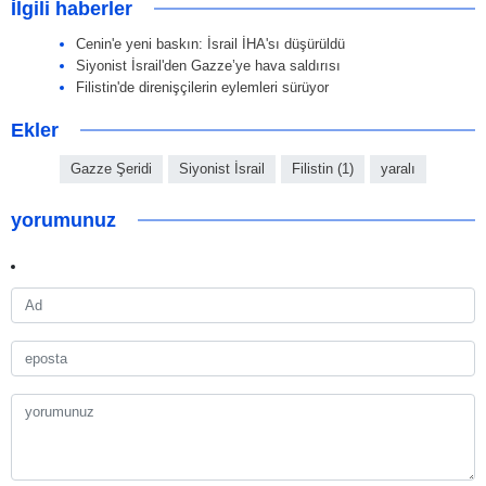
İlgili haberler
Cenin'e yeni baskın: İsrail İHA'sı düşürüldü
Siyonist İsrail'den Gazze’ye hava saldırısı
Filistin'de direnişçilerin eylemleri sürüyor
Ekler
Gazze Şeridi
Siyonist İsrail
Filistin (1)
yaralı
yorumunuz