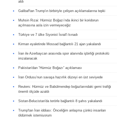
aldı
Galibaf'tan Trump'ın birbiriyle çelişen açıklamalarına tepki
Muhsin Rızai: Hürmüz Boğazı’nda ikinci bir koridorun
açılmasına asla izin vermeyeceğiz
Türkiye ve 7 ülke Siyonist İsrail'i kınadı
Kirman eyaletinde Mossad bağlantılı 21 ajan yakalandı
İran ile Azerbaycan arasında spor alanında işbirliği protokolü
imzalanacak
Pakistan'dan “Hürmüz Boğazı” açıklaması
İran Ordusu’nun savaşa hazırlık düzeyi en üst seviyede
Reuters: Hürmüz ve Babülmendep boğazlarındaki gemi trafiği
önemli ölçüde azaldı
Sistan-Belucistan'da terörle bağlantılı 8 şahıs yakalandı
Trump'tan İran iddiası: Önceliğim anlaşma çünkü insanları
öldürmek istemiyorum