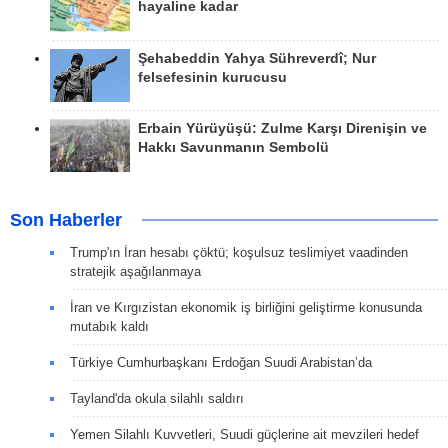
hayaline kadar
Şehabeddin Yahya Sühreverdî; Nur
felsefesinin kurucusu
Erbain Yürüyüşü: Zulme Karşı Direnişin ve
Hakkı Savunmanın Sembolü
Son Haberler
Trump'ın İran hesabı çöktü; koşulsuz teslimiyet vaadinden
stratejik aşağılanmaya
İran ve Kırgızistan ekonomik iş birliğini geliştirme konusunda
mutabık kaldı
Türkiye Cumhurbaşkanı Erdoğan Suudi Arabistan’da
Tayland'da okula silahlı saldırı
Yemen Silahlı Kuvvetleri, Suudi güçlerine ait mevzileri hedef