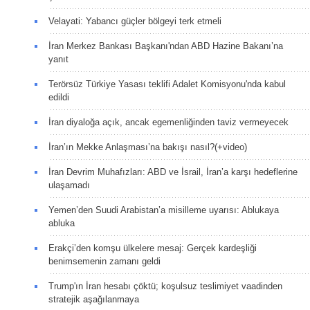
Velayati: Yabancı güçler bölgeyi terk etmeli
İran Merkez Bankası Başkanı'ndan ABD Hazine Bakanı’na
yanıt
Terörsüz Türkiye Yasası teklifi Adalet Komisyonu'nda kabul
edildi
İran diyaloğa açık, ancak egemenliğinden taviz vermeyecek
İran’ın Mekke Anlaşması’na bakışı nasıl?(+video)
İran Devrim Muhafızları: ABD ve İsrail, İran’a karşı hedeflerine
ulaşamadı
Yemen’den Suudi Arabistan’a misilleme uyarısı: Ablukaya
abluka
Erakçi’den komşu ülkelere mesaj: Gerçek kardeşliği
benimsemenin zamanı geldi
Trump'ın İran hesabı çöktü; koşulsuz teslimiyet vaadinden
stratejik aşağılanmaya