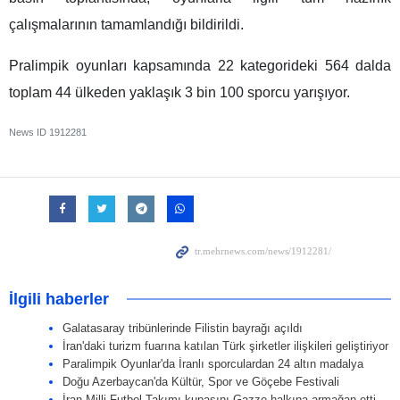
çalışmalarının tamamlandığı bildirildi.
Pralimpik oyunları kapsamında 22 kategorideki 564 dalda
toplam 44 ülkeden yaklaşık 3 bin 100 sporcu yarışıyor.
News ID
1912281
İlgili haberler
Galatasaray tribünlerinde Filistin bayrağı açıldı
İran'daki turizm fuarına katılan Türk şirketler ilişkileri geliştiriyor
Paralimpik Oyunlar'da İranlı sporculardan 24 altın madalya
Doğu Azerbaycan'da Kültür, Spor ve Göçebe Festivali
İran Milli Futbol Takımı kupasını Gazze halkına armağan etti