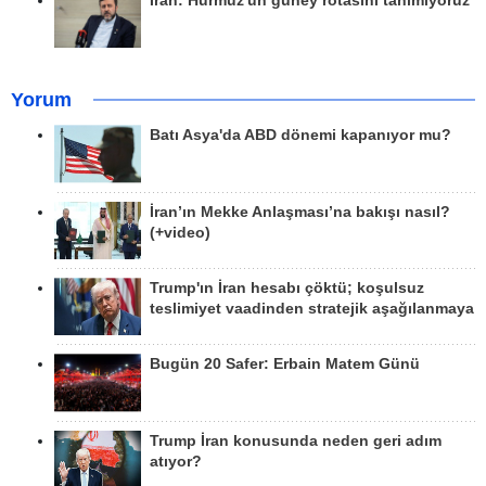
İran: Hürmüz'ün güney rotasını tanımıyoruz
Yorum
Batı Asya'da ABD dönemi kapanıyor mu?
İran’ın Mekke Anlaşması’na bakışı nasıl?
(+video)
Trump'ın İran hesabı çöktü; koşulsuz
teslimiyet vaadinden stratejik aşağılanmaya
Bugün 20 Safer: Erbain Matem Günü
Trump İran konusunda neden geri adım
atıyor?