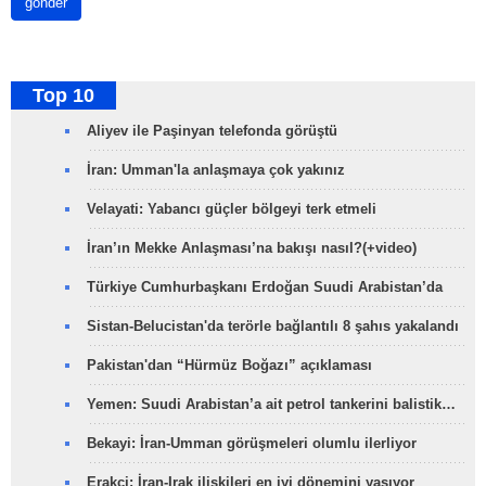
gönder
Top 10
Aliyev ile Paşinyan telefonda görüştü
İran: Umman'la anlaşmaya çok yakınız
Velayati: Yabancı güçler bölgeyi terk etmeli
İran’ın Mekke Anlaşması’na bakışı nasıl?(+video)
Türkiye Cumhurbaşkanı Erdoğan Suudi Arabistan’da
Sistan-Belucistan'da terörle bağlantılı 8 şahıs yakalandı
Pakistan'dan “Hürmüz Boğazı” açıklaması
Yemen: Suudi Arabistan’a ait petrol tankerini balistik…
Bekayi: İran-Umman görüşmeleri olumlu ilerliyor
Erakçi: İran-Irak ilişkileri en iyi dönemini yaşıyor