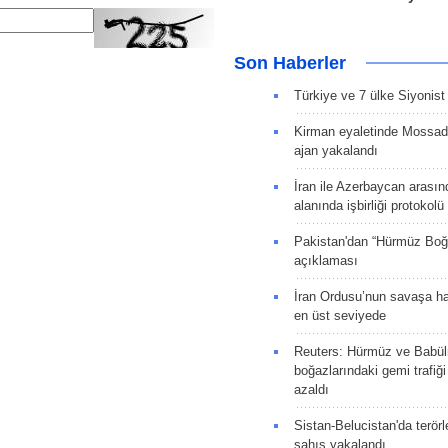
Son Haberler
Türkiye ve 7 ülke Siyonist İ
Kirman eyaletinde Mossad 
ajan yakalandı
İran ile Azerbaycan arasın
alanında işbirliği protokol
Pakistan'dan “Hürmüz Boğ
açıklaması
İran Ordusu’nun savaşa ha
en üst seviyede
Reuters: Hürmüz ve Babü
boğazlarındaki gemi trafiğ
azaldı
Sistan-Belucistan'da terörl
şahıs yakalandı