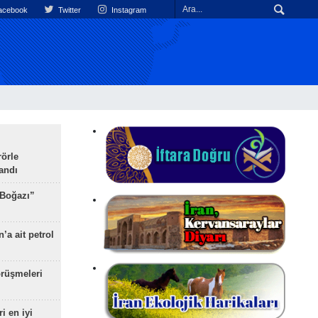
cebook
Twitter
Instagram
rörle
landı
 Boğazı”
’a ait petrol
rüşmeleri
ri en iyi