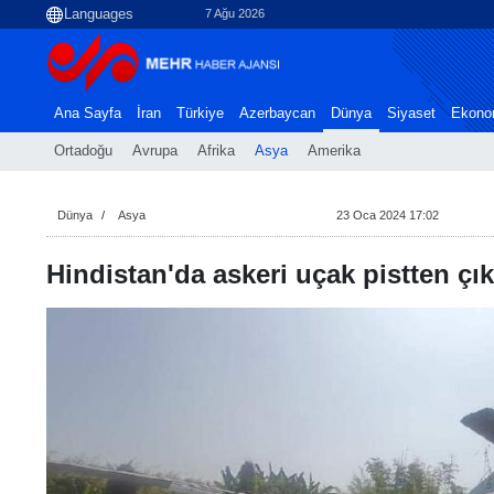
7 Ağu 2026
Ana Sayfa
İran
Türkiye
Azerbaycan
Dünya
Siyaset
Ekono
Ortadoğu
Avrupa
Afrika
Asya
Amerika
Dünya
Asya
23 Oca 2024 17:02
Hindistan'da askeri uçak pistten çık