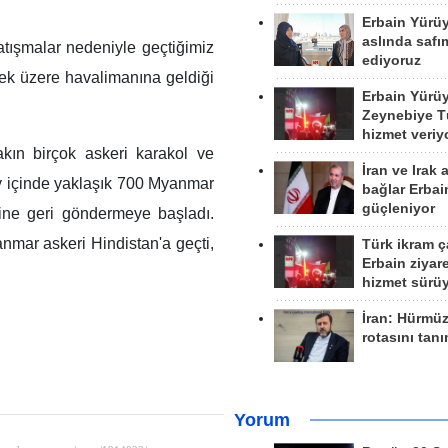
Erbain Yürü
aslında safım
çatışmalar nedeniyle geçtiğimiz
ediyoruz
rmek üzere havalimanına geldiği
Erbain Yürü
Zeynebiye Tü
hizmet veriy
yakın birçok askeri karakol ve
İran ve Irak 
y içinde yaklaşık 700 Myanmar
bağlar Erbai
güçleniyor
erine geri göndermeye başladı.
anmar askeri Hindistan'a geçti,
Türk ikram ç
Erbain ziyare
hizmet sürü
İran: Hürmü
rotasını tan
Yorum