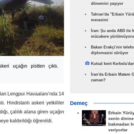
dönemini yaşıyor
Tahran'da ''Erbain Yürü
merasimi
İran: Şu anda ABD ile 
müzakere yürütmüyoru
Bakan Erakçi'nin telefo
diplomasisi sürüyor
Kutsal kent Kerbela'dan
eri uçağın pistten çıktı.
İran'da Erbain Matem 
zaman?
alan Lengpui Havaalanı’nda 14
. Hindistanlı askeri yetkililer
Demeç
ığı, çalılık alana giren uçağın
Erbain Yürü
senin dinine
eye kaldırıldığı öğrenildi.
bakmadan h
veriyorlar