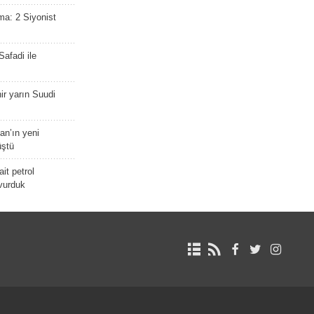
ma: 2 Siyonist
afadi ile
r yarın Suudi
tan’ın yeni
üştü
it petrol
 vurduk