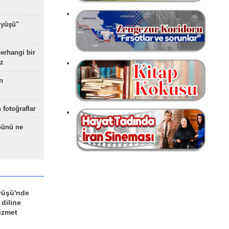
yüşü''
herhangi bir
z
n
 fotoğraflar
Günü ne
yüşü'nde
 diline
izmet