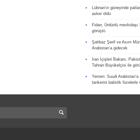
Lübnan'ın güneyinde patla
asker öldü
Fidan, Ürdünlü mevkidaşı S
görüştü
Şahbaz Şerif ve Asım Müni
Arabistan’a gidecek
İran İçişleri Bakanı, Pakis
Tahran Büyükelçisi ile gör
Yemen: Suudi Arabistan’a a
tankerini balistik füzelerle