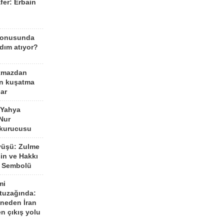
fer: Erbain
ü
konusunda
dım atıyor?
kmazdan
an kuşatma
ar
 Yahya
Nur
 kurucusu
yüşü: Zulme
şin ve Hakkı
 Sembolü
mi
 tuzağında:
neden İran
n çıkış yolu