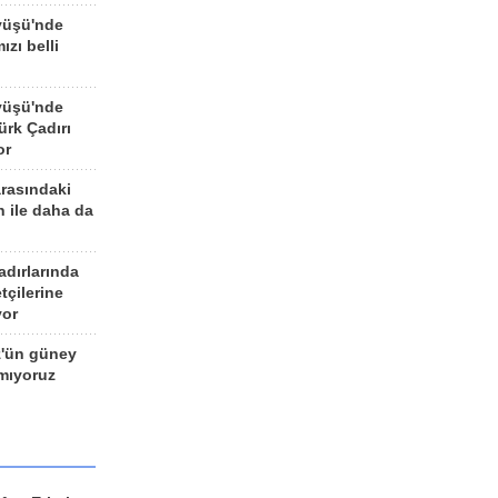
yüşü'nde
ızı belli
yüşü'nde
rk Çadırı
or
arasındaki
n ile daha da
adırlarında
tçilerine
yor
z'ün güney
ımıyoruz