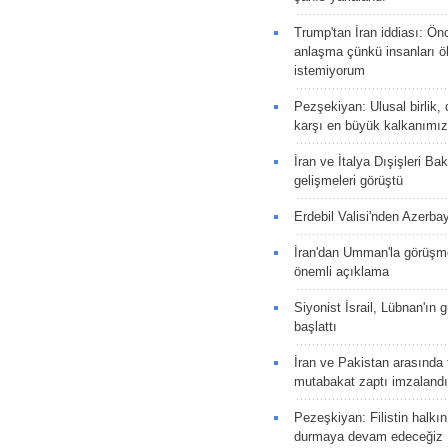
Trump'tan İran iddiası: Ön
anlaşma çünkü insanları 
istemiyorum
Pezşekiyan: Ulusal birlik, 
karşı en büyük kalkanımız
İran ve İtalya Dışişleri Ba
gelişmeleri görüştü
Erdebil Valisi'nden Azerba
İran'dan Umman'la görüşme
önemli açıklama
Siyonist İsrail, Lübnan'ın 
başlattı
İran ve Pakistan arasında t
mutabakat zaptı imzalandı
Pezeşkiyan: Filistin halkı
durmaya devam edeceğiz