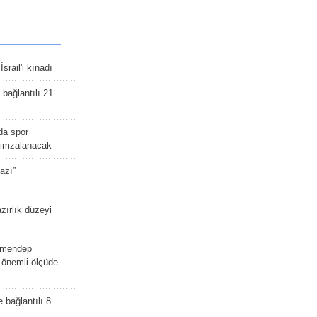
srail'i kınadı
bağlantılı 21
da spor
ü imzalanacak
azı”
zırlık düzeyi
lmendep
i önemli ölçüde
e bağlantılı 8