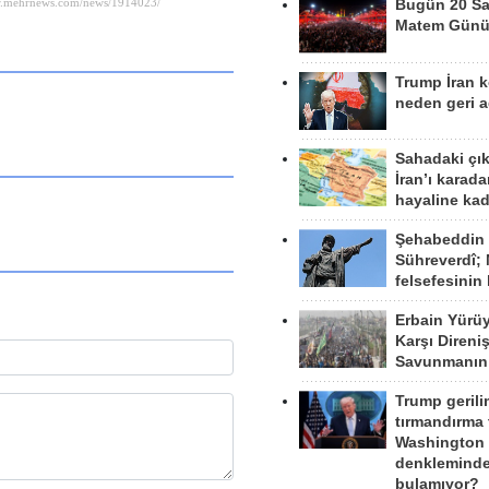
Bugün 20 Sa
Matem Gün
Trump İran 
neden geri a
Sahadaki çı
İran’ı karad
hayaline kad
Şehabeddin
Sühreverdî; 
felsefesinin
Erbain Yürü
Karşı Direni
Savunmanın
Trump gerili
tırmandırma
Washington 
denkleminde
bulamıyor?