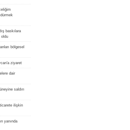
celiğim
öldürmek
dış baskılara
 oldu
kanları bölgesel
ycan'a ziyaret
lere dair
güneyine saldırı
icarete ilişkin
nın yanında