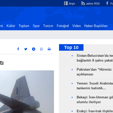
Arşiv
adres RSS
Fa
mi
Kültür
Toplum
Spor
Turizm
Fotoğraf
Video
Haber Başlıkları
Top 10
Sistan-Belucistan'da te
bağlantılı 8 şahıs yaka
tı
Pakistan'dan “Hürmüz
açıklaması
Yemen: Suudi Arabistan
tankerini balistik…
Bekayi: İran-Umman gö
olumlu ilerliyor
Erakçi: İran-Irak ilişkile