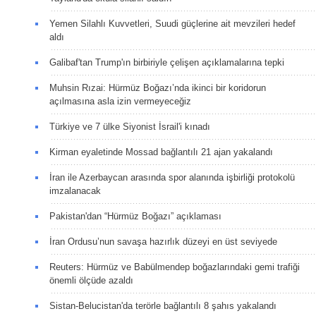
Yemen Silahlı Kuvvetleri, Suudi güçlerine ait mevzileri hedef
aldı
Galibaf'tan Trump'ın birbiriyle çelişen açıklamalarına tepki
Muhsin Rızai: Hürmüz Boğazı’nda ikinci bir koridorun
açılmasına asla izin vermeyeceğiz
Türkiye ve 7 ülke Siyonist İsrail'i kınadı
Kirman eyaletinde Mossad bağlantılı 21 ajan yakalandı
İran ile Azerbaycan arasında spor alanında işbirliği protokolü
imzalanacak
Pakistan'dan “Hürmüz Boğazı” açıklaması
İran Ordusu’nun savaşa hazırlık düzeyi en üst seviyede
Reuters: Hürmüz ve Babülmendep boğazlarındaki gemi trafiği
önemli ölçüde azaldı
Sistan-Belucistan'da terörle bağlantılı 8 şahıs yakalandı