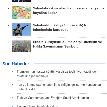
Sahadaki çıkmazdan İran’ı karadan kuşatma
hayaline kadar
Şehabeddin Yahya Sühreverdî; Nur
felsefesinin kurucusu
Erbain Yürüyüşü: Zulme Karşı Direnişin ve
Hakkı Savunmanın Sembolü
Son Haberler
Trump'ın İran hesabı çöktü; koşulsuz teslimiyet vaadinden
stratejik aşağılanmaya
İran ve Kırgızistan ekonomik iş birliğini geliştirme konusunda
mutabık kaldı
Türkiye Cumhurbaşkanı Erdoğan Suudi Arabistan’da
Tayland'da okula silahlı saldırı