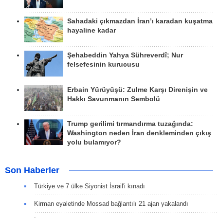
Sahadaki çıkmazdan İran’ı karadan kuşatma
hayaline kadar
Şehabeddin Yahya Sühreverdî; Nur
felsefesinin kurucusu
Erbain Yürüyüşü: Zulme Karşı Direnişin ve
Hakkı Savunmanın Sembolü
Trump gerilimi tırmandırma tuzağında:
Washington neden İran denkleminden çıkış
yolu bulamıyor?
Son Haberler
Türkiye ve 7 ülke Siyonist İsrail'i kınadı
Kirman eyaletinde Mossad bağlantılı 21 ajan yakalandı