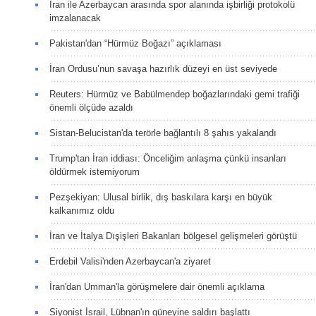
İran ile Azerbaycan arasında spor alanında işbirliği protokolü
imzalanacak
Pakistan'dan “Hürmüz Boğazı” açıklaması
İran Ordusu’nun savaşa hazırlık düzeyi en üst seviyede
Reuters: Hürmüz ve Babülmendep boğazlarındaki gemi trafiği
önemli ölçüde azaldı
Sistan-Belucistan'da terörle bağlantılı 8 şahıs yakalandı
Trump'tan İran iddiası: Önceliğim anlaşma çünkü insanları
öldürmek istemiyorum
Pezşekiyan: Ulusal birlik, dış baskılara karşı en büyük
kalkanımız oldu
İran ve İtalya Dışişleri Bakanları bölgesel gelişmeleri görüştü
Erdebil Valisi'nden Azerbaycan'a ziyaret
İran'dan Umman'la görüşmelere dair önemli açıklama
Siyonist İsrail, Lübnan'ın güneyine saldırı başlattı