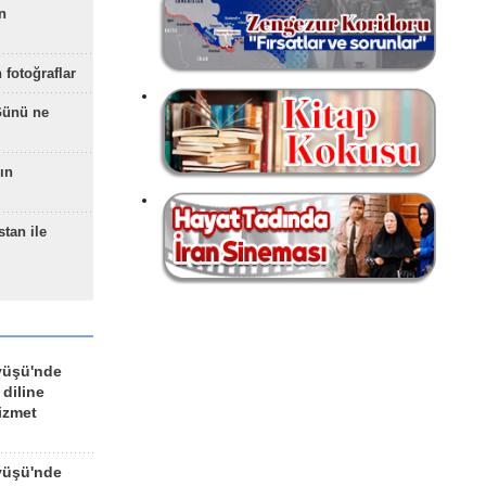
n
 fotoğraflar
Günü ne
ın
stan ile
yüşü'nde
 diline
izmet
yüşü'nde