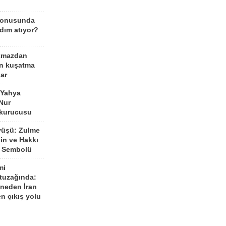
konusunda
dım atıyor?
kmazdan
an kuşatma
ar
 Yahya
Nur
 kurucusu
yüşü: Zulme
şin ve Hakkı
 Sembolü
mi
 tuzağında:
neden İran
n çıkış yolu