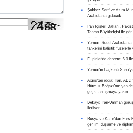
Şahbaz Şerif ve Asım Müni
Arabistan’a gidecek
İran İçişleri Bakanı, Pakis
Tahran Büyükelçisi ile gör
Yemen: Suudi Arabistan’a a
tankerini balistik füzelerle
Filipinler'de deprem: 6.3 il
Yemen’in başkenti Sana’ya
Axios'tan iddia: İran, AB
Hürmüz Boğazı’nın yeniden
geçici anlaşmaya yakın
Bekayi: İran-Umman görüş
ilerliyor
Rusya ve Katar’dan Fars K
gerilimi düşürme ve diplom