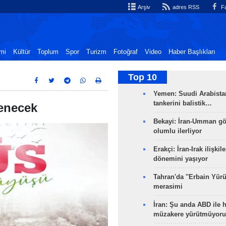
Arşiv
adres RSS
Fa
mi
Kültür
Toplum
Spor
Turizm
Fotoğraf
Video
Haber Başlıkları
Top 10
Yemen: Suudi Arabistan
tankerini balistik…
enecek
Bekayi: İran-Umman gö
olumlu ilerliyor
Erakçi: İran-Irak ilişkile
dönemini yaşıyor
Tahran'da ''Erbain Yürü
merasimi
İran: Şu anda ABD ile 
müzakere yürütmüyoru