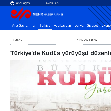
6 Ağu 2026
Ana Sayfa
İran
Türkiye
Azerbaycan
Dünya
Siyaset
Ekono
Türkiye
4 Nis 2024 15:07
Türkiye'de Kudüs yürüyüşü düzenl