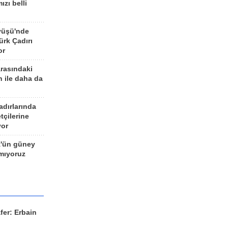
ızı belli
yüşü'nde
rk Çadırı
or
arasındaki
n ile daha da
adırlarında
tçilerine
yor
z'ün güney
ımıyoruz
fer: Erbain
ü