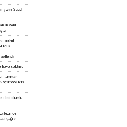
r yarın Suudi
tan’ın yeni
üştü
it petrol
 vurduk
e sallandı
 hava saldırısı
D ve Umman
 açılması için
meleri olumlu
örfezi'nde
asi çağrısı