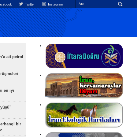
cebook
Twitter
Instagram
’a ait petrol
rüşmeleri
ri en iyi
yüşü''
herhangi bir
z