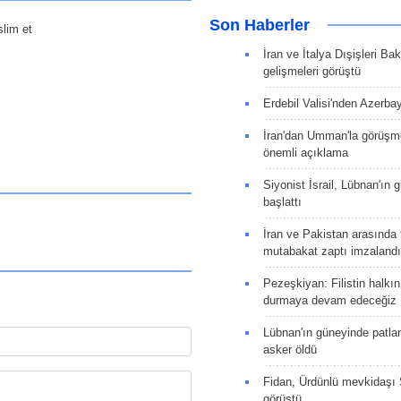
Son Haberler
slim et
İran ve İtalya Dışişleri Ba
gelişmeleri görüştü
Erdebil Valisi'nden Azerba
İran'dan Umman'la görüşme
önemli açıklama
Siyonist İsrail, Lübnan'ın 
başlattı
İran ve Pakistan arasında t
mutabakat zaptı imzalandı
Pezeşkiyan: Filistin halkı
durmaya devam edeceğiz
Lübnan'ın güneyinde patla
asker öldü
Fidan, Ürdünlü mevkidaşı S
görüştü