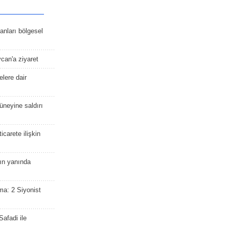
kanları bölgesel
ycan'a ziyaret
lere dair
güneyine saldırı
icarete ilişkin
nın yanında
ma: 2 Siyonist
afadi ile