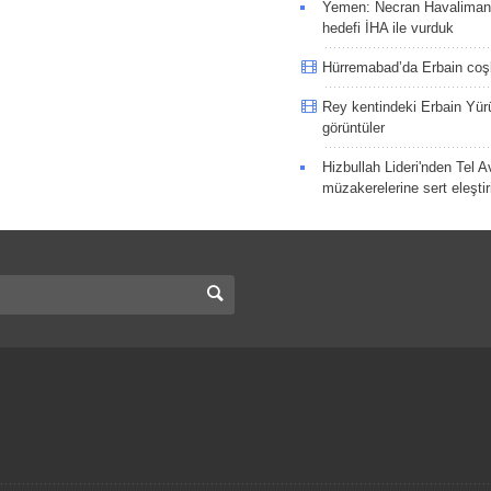
Yemen: Necran Havaliman
hedefi İHA ile vurduk
Hürremabad’da Erbain co
Rey kentindeki Erbain Yü
görüntüler
Hizbullah Lideri'nden Tel A
müzakerelerine sert eleştir