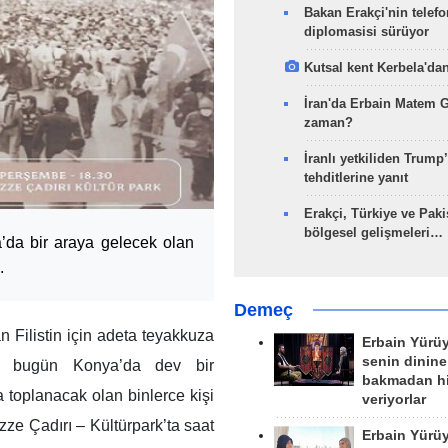
Bakan Erakçi'nin telefo
diplomasisi sürüyor
Kutsal kent Kerbela'dan
İran'da Erbain Matem 
zaman?
İranlı yetkiliden Trump’
tehditlerine yanıt
Erakçi, Türkiye ve Paki
bölgesel gelişmeleri…
’da bir araya gelecek olan
.
Demeç
Filistin için adeta teyakkuza
Erbain Yürü
senin dinine
rı bugün Konya’da dev bir
bakmadan h
toplanacak olan binlerce kişi
veriyorlar
e Çadırı – Kültürpark’ta saat
Erbain Yürü