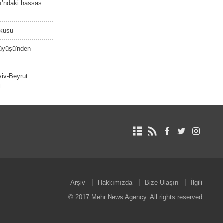
ı’ndaki hassas
şkusu
rüyüşü'nden
viv-Beyrut
i
Arşiv
Hakkımızda
Bize Ulaşın
İlgili
© 2017 Mehr News Agency. All rights reserved