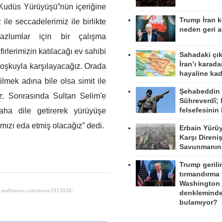
Kudüs Yürüyüşü”nün içeriğine
Trump İran 
ile seccadelerimiz ile birlikte
neden geri a
zlumlar için bir çalışma
irlerimizin katılacağı ev sahibi
Sahadaki çı
İran’ı karad
 coşkuyla karşılayacağız. Orada
hayaline kad
lmek adına bile olsa simit ile
Şehabeddin
ız. Sonrasında Sultan Selim'e
Sühreverdî; 
felsefesinin
ha dile getirerek yürüyüşe
ızı eda etmiş olacağız” dedi.
Erbain Yürü
Karşı Direni
Savunmanın
Trump gerili
tırmandırma
Washington 
denkleminde
bulamıyor?