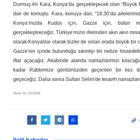
Durmuş Ali Kara, Konya’da gerçekleşecek olan “Büyük 
dair de konuştu. Kara, konuya dair, “18.30’da ailelerimiz 
Konya’mızda Kudüs için, Gazze için, bütün ma
gerçekleştireceğiz. Türkiye'mizin illerinden akın akın misaf
olarak Konyalılar olarak bizler de onları orada büyük bir
Gazze'nin içinde bulunduğu sıkıntıyı bir nebze hissedebi
iftar açacağız. Akabinde alanda namazlarımızı kılacağ
kadar Rabbimize gönlümüzden geçenleri bir kez da
geçeceğiz. Daha sonra Sultan Selim'de teravih namazlarım
News ID
1915838