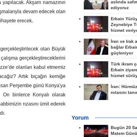
aslında safım
da yapılacak. Akşam namazının
ediyoruz
şmalarıyla devam edecek olan
Erbain Yürü
ihayete erecek.
Zeynebiye Tü
hizmet veriy
İran ve Irak 
bağlar Erbai
rçekleştirilecek olan Büyük
güçleniyor
 çalışma gerçekleştireceklerini
Türk ikram ç
Gazze’de olanları kabul etmemiz
Erbain ziyare
hizmet sürü
ağız? Artık bıçağın kemiğe
 Nisan Perşembe günü Konya'ya
İran: Hürmü
rotasını tan
 On binlerce Konyalı olarak
abbimizin rızasını ümit ederek
dı.
Yorum
Bugün 20 Sa
Matem Gün