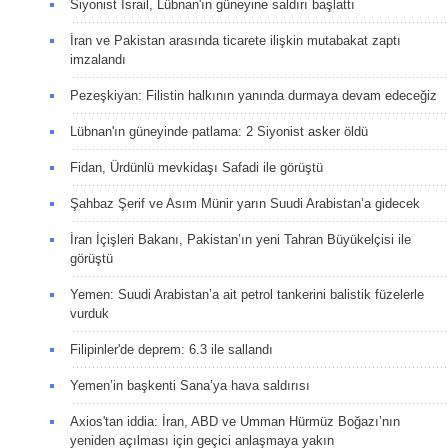
Siyonist İsrail, Lübnan'ın güneyine saldırı başlattı
İran ve Pakistan arasında ticarete ilişkin mutabakat zaptı
imzalandı
Pezeşkiyan: Filistin halkının yanında durmaya devam edeceğiz
Lübnan'ın güneyinde patlama: 2 Siyonist asker öldü
Fidan, Ürdünlü mevkidaşı Safadi ile görüştü
Şahbaz Şerif ve Asım Münir yarın Suudi Arabistan’a gidecek
İran İçişleri Bakanı, Pakistan’ın yeni Tahran Büyükelçisi ile
görüştü
Yemen: Suudi Arabistan’a ait petrol tankerini balistik füzelerle
vurduk
Filipinler'de deprem: 6.3 ile sallandı
Yemen’in başkenti Sana’ya hava saldırısı
Axios'tan iddia: İran, ABD ve Umman Hürmüz Boğazı’nın
yeniden açılması için geçici anlaşmaya yakın