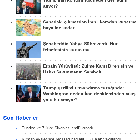
Trump İran konusunda neden geri adım
atıyor?
Sahadaki çıkmazdan İran’ı karadan kuşatma
hayaline kadar
Şehabeddin Yahya Sühreverdî; Nur
felsefesinin kurucusu
Erbain Yürüyüşü: Zulme Karşı Direnişin ve
Hakkı Savunmanın Sembolü
Trump gerilimi tırmandırma tuzağında:
Washington neden İran denkleminden çıkış
yolu bulamıyor?
Son Haberler
Türkiye ve 7 ülke Siyonist İsrail'i kınadı
Kirman eyaletinde Mossad bağlantılı 21 ajan yakalandı