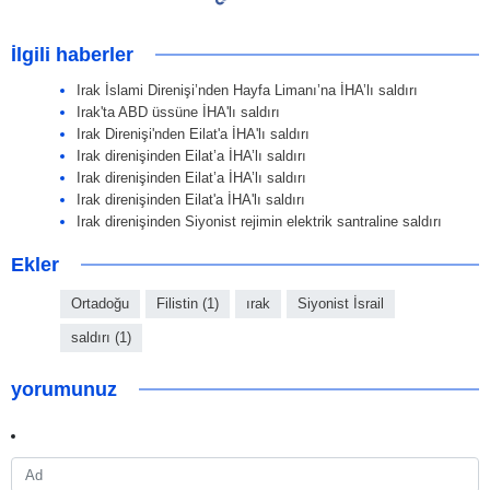
İlgili haberler
Irak İslami Direnişi’nden Hayfa Limanı’na İHA’lı saldırı
Irak'ta ABD üssüne İHA'lı saldırı
Irak Direnişi'nden Eilat'a İHA'lı saldırı
Irak direnişinden Eilat’a İHA’lı saldırı
Irak direnişinden Eilat’a İHA’lı saldırı
Irak direnişinden Eilat'a İHA'lı saldırı
Irak direnişinden Siyonist rejimin elektrik santraline saldırı
Ekler
Ortadoğu
Filistin (1)
ırak
Siyonist İsrail
saldırı (1)
yorumunuz