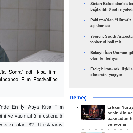
Sistan-Belucistan'da te
bağlantılı 8 şahıs yaka
Pakistan'dan “Hürmüz
açıklaması
Yemen: Suudi Arabistan
tankerini balistik…
Bekayi: İran-Umman gö
olumlu ilerliyor
Erakçi: İran-Irak ilişkile
a Sonra’ adlı kısa film,
dönemini yaşıyor
aindance Film Festivali'ne
Demeç
i'nde En İyi Asya Kısa Film
Erbain Yürü
senin dinine
 ve yapımcılığını üstlendiği
bakmadan h
veriyorlar
lenecek olan 32. Uluslararası