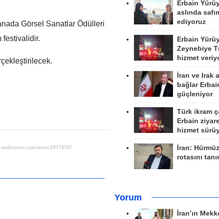
Erbain Yürü
aslında safım
ediyoruz
nada Görsel Sanatlar Ödülleri
festivalidir.
Erbain Yürü
Zeynebiye Tü
hizmet veriy
rçekleştirilecek.
İran ve Irak 
bağlar Erbai
güçleniyor
Türk ikram ç
Erbain ziyare
hizmet sürü
İran: Hürmü
rotasını tan
Yorum
İran’ın Mekk