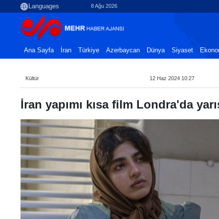
8 Ağu 2026
Ana Sayfa
İran
Türkiye
Azerbaycan
Dünya
Siyaset
Ekono
Kültür
12 Haz 2024 10:27
İran yapımı kısa film Londra'da yar