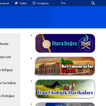
cebook
Twitter
Instagram
efonda
aya çok
r bölgeyi
ı’na bakışı
ı Erdoğan