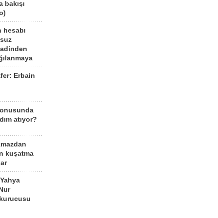
a bakışı
o)
n hesabı
lsuz
aadinden
ağılanmaya
fer: Erbain
ü
konusunda
dım atıyor?
kmazdan
an kuşatma
ar
 Yahya
Nur
 kurucusu