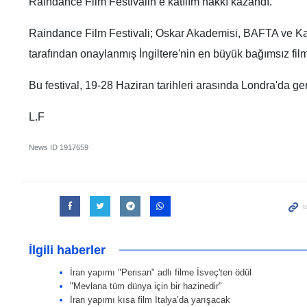
Raindance Film Festivalin’e katılım hakkı kazandı.
Raindance
Film Festivali; Oskar Akademisi, BAFTA ve Ka
tarafından onaylanmış İngiltere'nin en büyük bağımsız film 
Bu festival, 19-28 Haziran tarihleri ​​arasında Londra'da ge
L.F
News ID
1917659
İlgili haberler
İran yapımı "Perisan" adlı filme İsveç'ten ödül
"Mevlana tüm dünya için bir hazinedir"
İran yapımı kısa film İtalya’da yarışacak