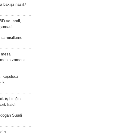
a bakışı nasıl?
BD ve İsrail,
laşamadı
n’a misilleme
 mesaj:
emenin zamanı
ü; koşulsuz
jik
 iş birliğini
bık kaldı
rdoğan Suudi
dırı