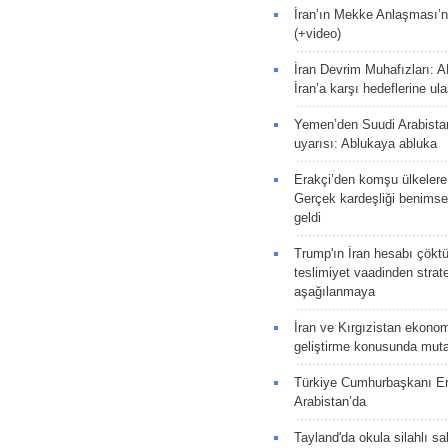
İran’ın Mekke Anlaşması’n
(+video)
İran Devrim Muhafızları: A
İran’a karşı hedeflerine u
Yemen’den Suudi Arabista
uyarısı: Ablukaya abluka
Erakçi’den komşu ülkelere
Gerçek kardeşliği benims
geldi
Trump'ın İran hesabı çökt
teslimiyet vaadinden strate
aşağılanmaya
İran ve Kırgızistan ekonomik
geliştirme konusunda muta
Türkiye Cumhurbaşkanı E
Arabistan’da
Tayland'da okula silahlı sal