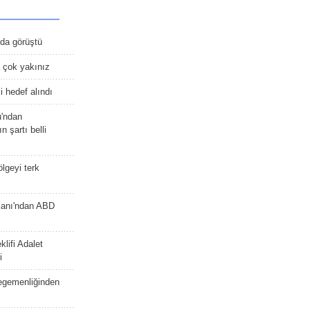
nda görüştü
 çok yakınız
 hedef alındı
u'ndan
n şartı belli
lgeyi terk
kanı'ndan ABD
lifi Adalet
i
 egemenliğinden