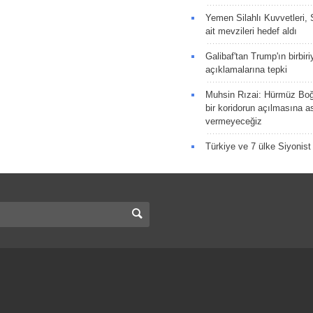
Yemen Silahlı Kuvvetleri, 
ait mevzileri hedef aldı
Galibaf'tan Trump'ın birbiri
açıklamalarına tepki
Muhsin Rızai: Hürmüz Boğa
bir koridorun açılmasına as
vermeyeceğiz
Türkiye ve 7 ülke Siyonist İ