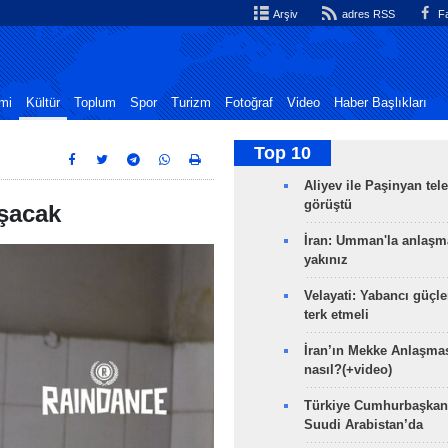
Arşiv
adres RSS
Fa
mi
Kültür
Toplum
Spor
Turizm
Fotoğraf
Video
Haber Başlıkları
Top 10
Aliyev ile Paşinyan tel
görüştü
ışacak
İran: Umman'la anlaşm
yakınız
Velayati: Yabancı güçle
terk etmeli
İran’ın Mekke Anlaşmas
nasıl?(+video)
Türkiye Cumhurbaşkan
Suudi Arabistan’da