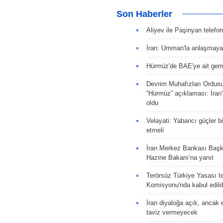
Son Haberler
Aliyev ile Paşinyan telefo
İran: Umman'la anlaşmaya
Hürmüz'de BAE'ye ait gemi
Devrim Muhafızları Ordus
“Hürmüz” açıklaması: İran'ı
oldu
Velayati: Yabancı güçler bö
etmeli
İran Merkez Bankası Baş
Hazine Bakanı’na yanıt
Terörsüz Türkiye Yasası tek
Komisyonu'nda kabul edild
İran diyaloğa açık, ancak
taviz vermeyecek