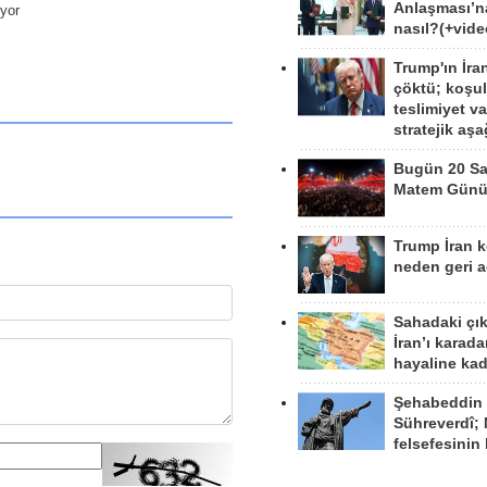
Anlaşması’n
uyor
nasıl?(+vide
Trump'ın İra
çöktü; koşu
teslimiyet v
stratejik aş
Bugün 20 Sa
Matem Gün
Trump İran 
neden geri a
Sahadaki çı
İran’ı karad
hayaline kad
Şehabeddin
Sühreverdî; 
felsefesinin