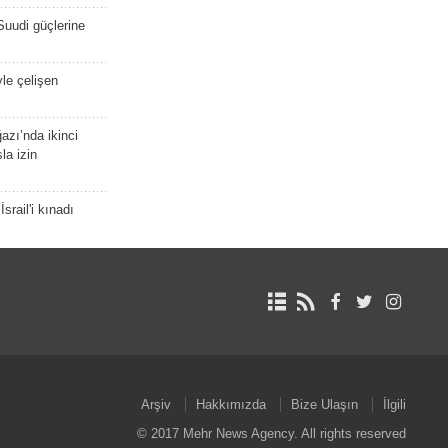
Suudi güçlerine
yle çelişen
zı’nda ikinci
la izin
srail'i kınadı
Arşiv
Hakkımızda
Bize Ulaşın
İlgili
© 2017 Mehr News Agency. All rights reserved