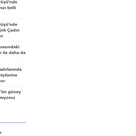
yüşü'nde
ızı belli
yüşü'nde
rk Çadırı
or
arasındaki
n ile daha da
adırlarında
tçilerine
yor
z'ün güney
ımıyoruz
e