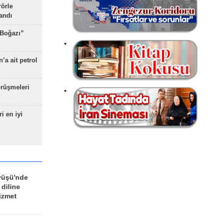
rörle
landı
 Boğazı”
’a ait petrol
rüşmeleri
ri en iyi
yüşü'nde
 diline
izmet