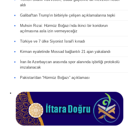
aldı
Galibaf'tan Trump'ın birbiriyle çelişen açıklamalarına tepki
Muhsin Rızai: Hürmüz Boğazı’nda ikinci bir koridorun
açılmasına asla izin vermeyeceğiz
Türkiye ve 7 ülke Siyonist İsrail'i kınadı
Kirman eyaletinde Mossad bağlantılı 21 ajan yakalandı
İran ile Azerbaycan arasında spor alanında işbirliği protokolü
imzalanacak
Pakistan'dan “Hürmüz Boğazı” açıklaması