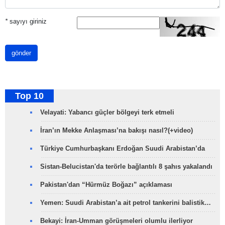
*
sayıyı giriniz
gönder
Top 10
Velayati: Yabancı güçler bölgeyi terk etmeli
İran’ın Mekke Anlaşması’na bakışı nasıl?(+video)
Türkiye Cumhurbaşkanı Erdoğan Suudi Arabistan’da
Sistan-Belucistan'da terörle bağlantılı 8 şahıs yakalandı
Pakistan'dan “Hürmüz Boğazı” açıklaması
Yemen: Suudi Arabistan’a ait petrol tankerini balistik…
Bekayi: İran-Umman görüşmeleri olumlu ilerliyor