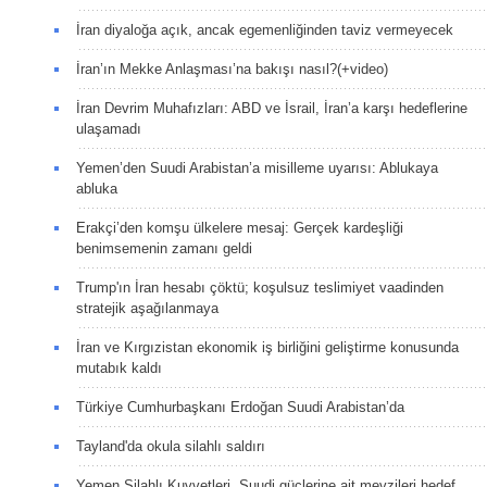
İran diyaloğa açık, ancak egemenliğinden taviz vermeyecek
İran’ın Mekke Anlaşması’na bakışı nasıl?(+video)
İran Devrim Muhafızları: ABD ve İsrail, İran’a karşı hedeflerine
ulaşamadı
Yemen’den Suudi Arabistan’a misilleme uyarısı: Ablukaya
abluka
Erakçi’den komşu ülkelere mesaj: Gerçek kardeşliği
benimsemenin zamanı geldi
Trump'ın İran hesabı çöktü; koşulsuz teslimiyet vaadinden
stratejik aşağılanmaya
İran ve Kırgızistan ekonomik iş birliğini geliştirme konusunda
mutabık kaldı
Türkiye Cumhurbaşkanı Erdoğan Suudi Arabistan’da
Tayland'da okula silahlı saldırı
Yemen Silahlı Kuvvetleri, Suudi güçlerine ait mevzileri hedef