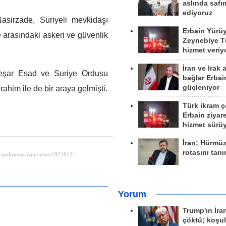
aslında safım
ediyoruz
asirzade, Suriyeli mevkidaşı
Erbain Yürü
ke arasındaki askeri ve güvenlik
Zeynebiye Tü
hizmet veriy
İran ve Irak 
Beşar Esad ve Suriye Ordusu
bağlar Erbai
güçleniyor
im ile de bir araya gelmişti.
Türk ikram ç
Erbain ziyare
hizmet sürü
İran: Hürmü
rotasını tan
Yorum
Trump'ın İra
çöktü; koşu