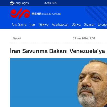
8 Ağu 2026
Ana Sayfa
İran
Türkiye
Azerbaycan
Dünya
Siyaset
Ekono
Siyaset
19 Kas 2024 17:58
İran Savunma Bakanı Venezuela'ya g