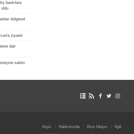
dış baskılara
 oldu
kanları bölgesel
ycan'a ziyaret
lere dair
güneyine saldırı
Arşiv
Hakkımızda
Bize Ulaşın
İlgili