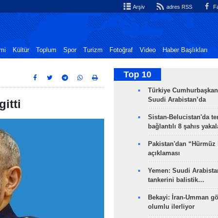
Arşiv
adres RSS
Fa
mi
Kültür
Toplum
Spor
Turizm
Fotoğraf
Video
Haber Başlıkları
Top 10
Türkiye Cumhurbaşkan
Suudi Arabistan’da
itti
Sistan-Belucistan'da te
bağlantılı 8 şahıs yaka
Pakistan'dan “Hürmüz
açıklaması
Yemen: Suudi Arabistan
tankerini balistik…
Bekayi: İran-Umman gö
olumlu ilerliyor