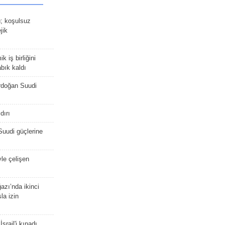
ü; koşulsuz
jik
 iş birliğini
bık kaldı
rdoğan Suudi
dırı
Suudi güçlerine
yle çelişen
zı’nda ikinci
la izin
srail'i kınadı