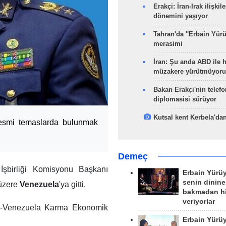
Erakçi: İran-Irak ilişkile
dönemini yaşıyor
Tahran'da ''Erbain Yürü
merasimi
İran: Şu anda ABD ile 
müzakere yürütmüyoru
Bakan Erakçi'nin telefo
diplomasisi sürüyor
Kutsal kent Kerbela'dan
esmi temaslarda bulunmak
Demeç
şbirliği Komisyonu Başkanı
Erbain Yürü
senin dinine
üzere
Venezuela
'ya gitti.
bakmadan h
veriyorlar
ran-Venezuela Karma Ekonomik
Erbain Yürü