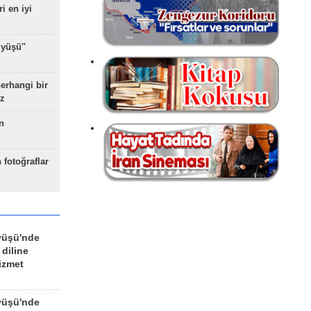
ri en iyi
yüşü''
herhangi bir
z
n
 fotoğraflar
yüşü'nde
 diline
izmet
yüşü'nde