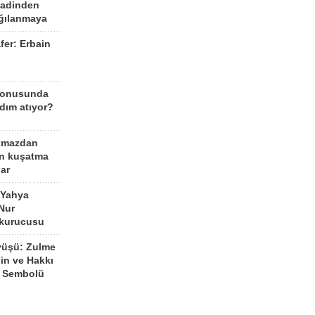
aadinden
ağılanmaya
fer: Erbain
ü
konusunda
dım atıyor?
kmazdan
an kuşatma
ar
 Yahya
Nur
 kurucusu
yüşü: Zulme
şin ve Hakkı
 Sembolü