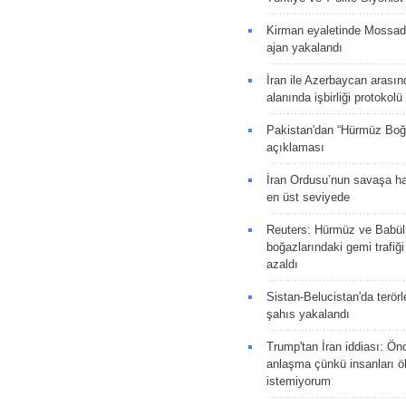
Kirman eyaletinde Mossad 
ajan yakalandı
İran ile Azerbaycan arasın
alanında işbirliği protokol
Pakistan'dan “Hürmüz Boğ
açıklaması
İran Ordusu’nun savaşa ha
en üst seviyede
Reuters: Hürmüz ve Babü
boğazlarındaki gemi trafiğ
azaldı
Sistan-Belucistan'da terörl
şahıs yakalandı
Trump'tan İran iddiası: Ön
anlaşma çünkü insanları 
istemiyorum