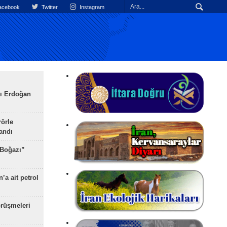
cebook
Twitter
Instagram
ı Erdoğan
rörle
landı
 Boğazı”
’a ait petrol
rüşmeleri