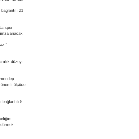
bağlantılı 21
da spor
ü imzalanacak
azı”
zırlık düzeyi
lmendep
i önemli ölçüde
e bağlantılı 8
celiğim
öldürmek