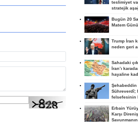
teslimiyet v
stratejik aş
Bugün 20 Sa
Matem Gün
Trump İran 
neden geri a
Sahadaki çı
İran’ı karad
hayaline kad
Şehabeddin
Sühreverdî; 
felsefesinin
Erbain Yürü
Karşı Direni
Savunmanın