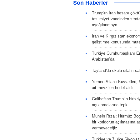
Son Haberler
Trump'ın İran hesabı çökt
teslimiyet vaadinden strate
aşağılanmaya
İran ve Kırgızistan ekonomik
geliştirme konusunda muta
Türkiye Cumhurbaşkanı E
Arabistan’da
Tayland'da okula silahlı sal
Yemen Silahlı Kuvvetleri, 
ait mevzileri hedef aldı
Galibaf'tan Trump'ın birbiri
açıklamalarına tepki
Muhsin Rızai: Hürmüz Boğa
bir koridorun açılmasına as
vermeyeceğiz
Türkiye ve 7 ülke Siyonist İ