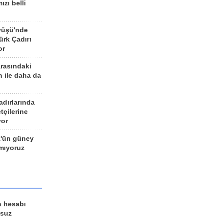
ızı belli
yüşü'nde
rk Çadırı
or
arasındaki
n ile daha da
adırlarında
tçilerine
yor
z'ün güney
ımıyoruz
n hesabı
lsuz