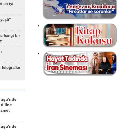
ri en iyi
yüşü''
herhangi bir
z
n
 fotoğraflar
yüşü'nde
 diline
izmet
yüşü'nde