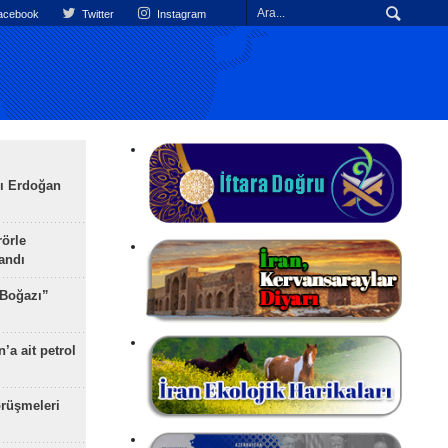
cebook
Twitter
Instagram
ı Erdoğan
rörle
landı
 Boğazı”
’a ait petrol
rüşmeleri