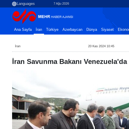
7 Ağu 2026
Ana Sayfa
İran
Türkiye
Azerbaycan
Dünya
Siyaset
Ekono
İran
20 Kas 2024 10:45
İran Savunma Bakanı Venezuela'da