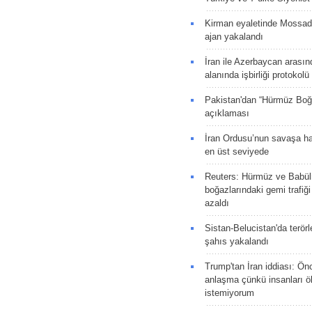
Kirman eyaletinde Mossad 
ajan yakalandı
İran ile Azerbaycan arasın
alanında işbirliği protokol
Pakistan'dan “Hürmüz Boğ
açıklaması
İran Ordusu’nun savaşa ha
en üst seviyede
Reuters: Hürmüz ve Babü
boğazlarındaki gemi trafiğ
azaldı
Sistan-Belucistan'da terörl
şahıs yakalandı
Trump'tan İran iddiası: Ön
anlaşma çünkü insanları 
istemiyorum