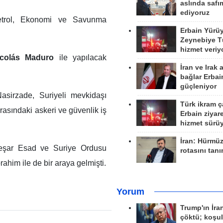
aslında safım
ediyoruz
trol, Ekonomi ve Savunma
Erbain Yürü
Zeynebiye Tü
hizmet veriy
icolás Maduro
ile yapılacak
İran ve Irak 
bağlar Erbai
güçleniyor
asirzade, Suriyeli mevkidaşı
Türk ikram ç
rasındaki askeri ve güvenlik iş
Erbain ziyare
hizmet sürü
İran: Hürmü
Beşar Esad ve Suriye Ordusu
rotasını tan
im ile de bir araya gelmişti.
Yorum
Trump'ın İra
çöktü; koşu