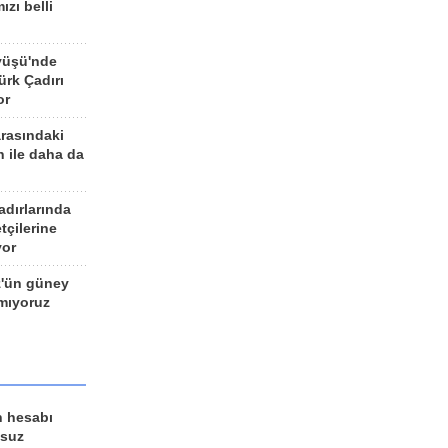
ızı belli
yüşü'nde
rk Çadırı
or
arasındaki
n ile daha da
adırlarında
tçilerine
yor
z'ün güney
ımıyoruz
n hesabı
lsuz