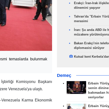
Erakçi: İran-Irak ilişkile
dönemini yaşıyor
Tahran'da ''Erbain Yürü
merasimi
İran: Şu anda ABD ile 
müzakere yürütmüyoru
Bakan Erakçi'nin telefo
diplomasisi sürüyor
Kutsal kent Kerbela'dan
esmi temaslarda bulunmak
Demeç
şbirliği Komisyonu Başkanı
Erbain Yürü
senin dinine
ere Venezuela'ya ulaştı.
bakmadan h
veriyorlar
ran-Venezuela Karma Ekonomik
Erbain Yürü