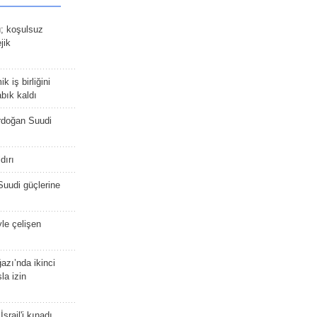
ü; koşulsuz
jik
 iş birliğini
bık kaldı
rdoğan Suudi
dırı
Suudi güçlerine
yle çelişen
zı’nda ikinci
la izin
srail'i kınadı