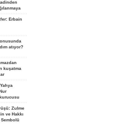
aadinden
ağılanmaya
fer: Erbain
ü
konusunda
dım atıyor?
kmazdan
an kuşatma
ar
 Yahya
Nur
 kurucusu
yüşü: Zulme
şin ve Hakkı
 Sembolü