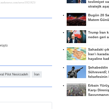
teslimiyet v
stratejik aş
Bugün 20 Sa
Matem Gün
Trump İran 
neden geri a
örüştü
Sahadaki çı
İran’ı karad
hayaline kad
Şehabeddin
Sühreverdî; 
ral Pilot Nesirzadeh
İran
felsefesinin
Erbain Yürü
Karşı Direni
Savunmanın