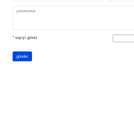
*
sayıyı giriniz
gönder