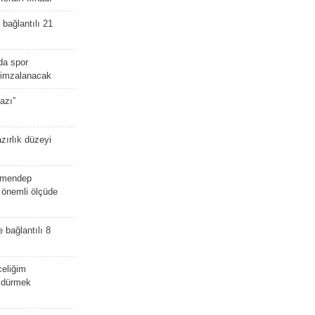
bağlantılı 21
da spor
ü imzalanacak
azı”
zırlık düzeyi
lmendep
i önemli ölçüde
e bağlantılı 8
celiğim
öldürmek