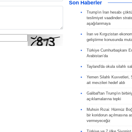
Son Haberler
Trump'ın İran hesabı çökt
teslimiyet vaadinden strate
aşağılanmaya
İran ve Kırgızistan ekonomik
geliştirme konusunda muta
Türkiye Cumhurbaşkanı E
Arabistan’da
Tayland'da okula silahlı sal
Yemen Silahlı Kuvvetleri, 
ait mevzileri hedef aldı
Galibaf'tan Trump'ın birbiri
açıklamalarına tepki
Muhsin Rızai: Hürmüz Boğa
bir koridorun açılmasına as
vermeyeceğiz
Türkiye ve 7 ülke Siyonist İ