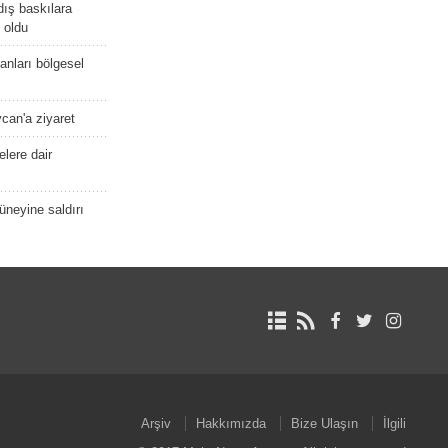
dış baskılara
 oldu
kanları bölgesel
ycan'a ziyaret
lere dair
güneyine saldırı
Arşiv
Hakkımızda
Bize Ulaşın
İlgili