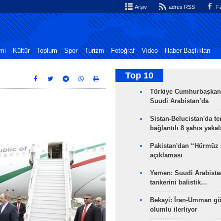
Arşiv
adres RSS
Fa
mi
Kültür
Toplum
Spor
Turizm
Fotoğraf
Video
Haber Başlıkları
Top 10
Türkiye Cumhurbaşkan
Suudi Arabistan’da
Sistan-Belucistan'da te
bağlantılı 8 şahıs yaka
Pakistan'dan “Hürmüz
açıklaması
Yemen: Suudi Arabistan
tankerini balistik…
Bekayi: İran-Umman gö
olumlu ilerliyor