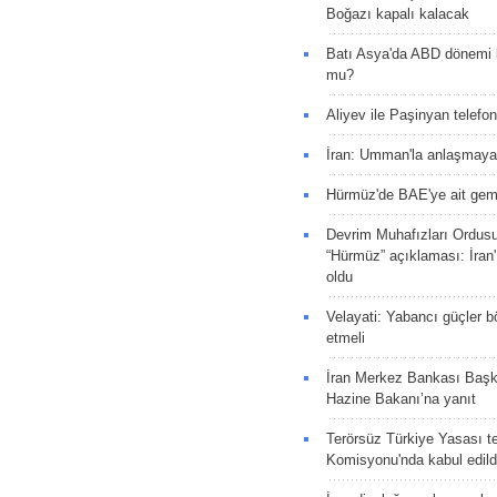
Boğazı kapalı kalacak
Batı Asya'da ABD dönemi 
mu?
Aliyev ile Paşinyan telefo
İran: Umman'la anlaşmaya
Hürmüz'de BAE'ye ait gemi
Devrim Muhafızları Ordus
“Hürmüz” açıklaması: İran'ı
oldu
Velayati: Yabancı güçler bö
etmeli
İran Merkez Bankası Baş
Hazine Bakanı’na yanıt
Terörsüz Türkiye Yasası tek
Komisyonu'nda kabul edild