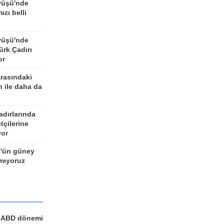
yüşü'nde
ızı belli
yüşü'nde
rk Çadırı
or
arasındaki
n ile daha da
adırlarında
tçilerine
yor
z'ün güney
ımıyoruz
a ABD dönemi