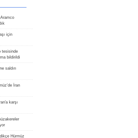
n Aramco
dık
şı için
 tesisinde
a bildirildi
ne saldırı
müz’de İran
an'a karşı
müzakereler
yor
edikçe Hürmüz