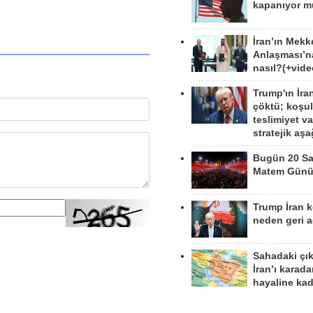
kapanıyor 
İran’ın Mekk
Anlaşması’n
nasıl?(+vide
Trump'ın İra
çöktü; koşu
teslimiyet v
stratejik aş
Bugün 20 Sa
Matem Gün
Trump İran 
neden geri a
Sahadaki çı
İran’ı karad
hayaline kad