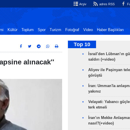
Arşiv
adres RSS
Fa
mi
Kültür
Toplum
Spor
Turizm
Fotoğraf
Video
Haber Başlıkları
Top 10
İsrail'den Lübnan’ın g
saldırı (+video)
apsine alınacak''
Aliyev ile Paşinyan tel
görüştü
İran: Umman'la anlaşm
yakınız
Velayati: Yabancı güçle
terk etmeli
İran’ın Mekke Anlaşmas
nasıl?(+video)