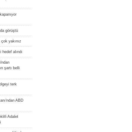
kapanıyor
nda görüştü
 çok yakınız
 hedef alındı
u'ndan
n şartı belli
lgeyi terk
kanı'ndan ABD
lifi Adalet
i