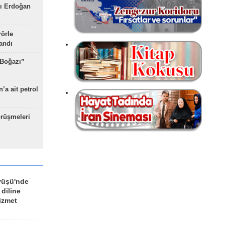
ı Erdoğan
rörle
landı
 Boğazı”
’a ait petrol
rüşmeleri
yüşü'nde
 diline
izmet