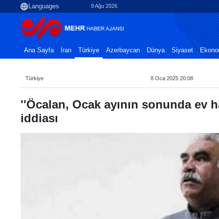
9 Ağu 2026
Ana Sayfa
İran
Türkiye
Azerbaycan
Dünya
Siyaset
Ekono
Türkiye
8 Oca 2025 20:08
''Öcalan, Ocak ayının sonunda ev h
iddiası