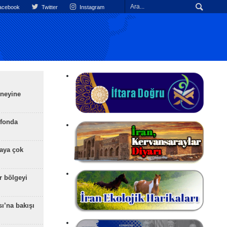
cebook
Twitter
Instagram
üneyine
efonda
aya çok
r bölgeyi
ı’na bakışı