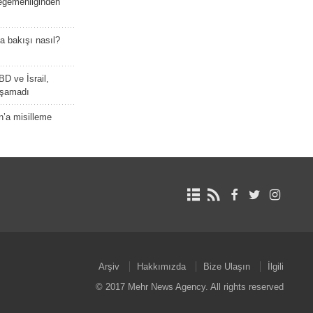
 egemenliğinden
a bakışı nasıl?
BD ve İsrail,
laşamadı
n’a misilleme
Arşiv
Hakkımızda
Bize Ulaşın
İlgili
© 2017 Mehr News Agency. All rights reserved