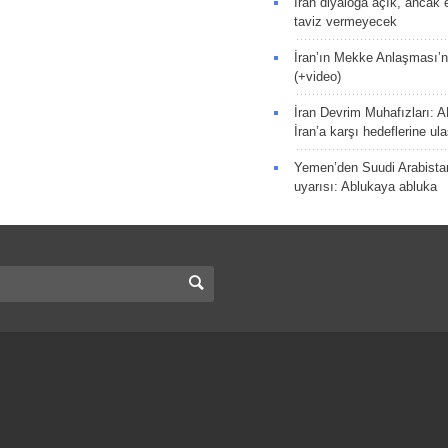
İran diyaloğa açık, ancak
taviz vermeyecek
İran’ın Mekke Anlaşması’n
(+video)
İran Devrim Muhafızları: A
İran’a karşı hedeflerine u
Yemen’den Suudi Arabista
uyarısı: Ablukaya abluka