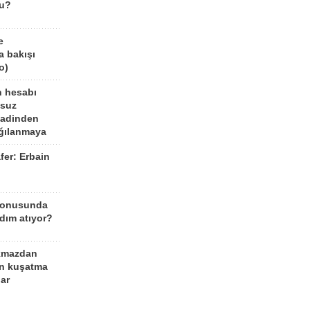
mu?
e
a bakışı
o)
n hesabı
lsuz
aadinden
ağılanmaya
fer: Erbain
ü
konusunda
dım atıyor?
kmazdan
an kuşatma
ar