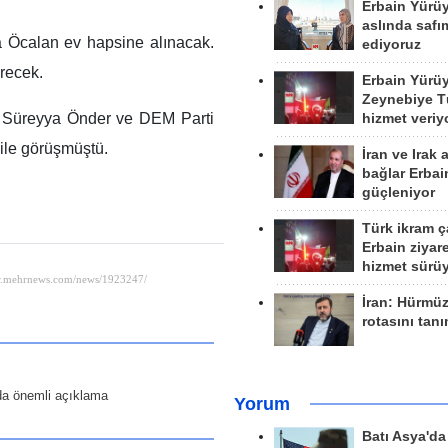
Erbain Yürü
aslında safım
 Öcalan ev hapsine alınacak.
ediyoruz
recek.
Erbain Yürü
Zeynebiye Tü
rı Süreyya Önder ve DEM Parti
hizmet veriy
 ile görüşmüştü.
İran ve Irak 
bağlar Erbai
güçleniyor
Türk ikram ç
Erbain ziyare
hizmet sürü
İran: Hürmü
rotasını tan
da önemli açıklama
Yorum
Batı Asya'd