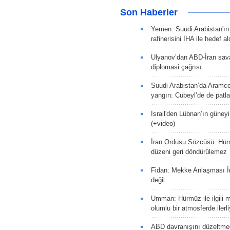
Son Haberler
Yemen: Suudi Arabistan'ı
rafinerisini İHA ile hedef al
Ulyanov’dan ABD-İran sava
diplomasi çağrısı
Suudi Arabistan’da Aramco
yangın: Cübeyl’de de patlam
İsrail'den Lübnan’ın güneyi
(+video)
İran Ordusu Sözcüsü: Hür
düzeni geri döndürülemez
Fidan: Mekke Anlaşması İr
değil
Umman: Hürmüz ile ilgili 
olumlu bir atmosferde ilerli
ABD davranışını düzeltm