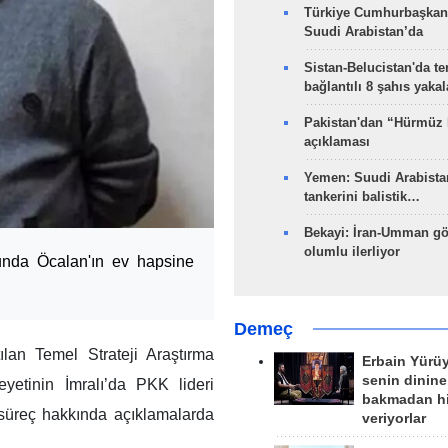
Türkiye Cumhurbaşkan
Suudi Arabistan’da
Sistan-Belucistan'da te
bağlantılı 8 şahıs yaka
Pakistan'dan “Hürmüz
açıklaması
Yemen: Suudi Arabistan
tankerini balistik…
Bekayi: İran-Umman gö
olumlu ilerliyor
unda Öcalan'ın ev hapsine
Demeç
an Temel Strateji Araştırma
Erbain Yürü
senin dinine
yetinin İmralı’da PKK lideri
bakmadan h
süreç hakkında açıklamalarda
veriyorlar