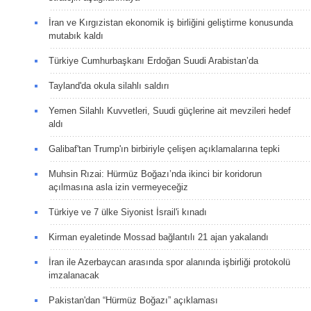
İran ve Kırgızistan ekonomik iş birliğini geliştirme konusunda
mutabık kaldı
Türkiye Cumhurbaşkanı Erdoğan Suudi Arabistan’da
Tayland'da okula silahlı saldırı
Yemen Silahlı Kuvvetleri, Suudi güçlerine ait mevzileri hedef
aldı
Galibaf'tan Trump'ın birbiriyle çelişen açıklamalarına tepki
Muhsin Rızai: Hürmüz Boğazı’nda ikinci bir koridorun
açılmasına asla izin vermeyeceğiz
Türkiye ve 7 ülke Siyonist İsrail'i kınadı
Kirman eyaletinde Mossad bağlantılı 21 ajan yakalandı
İran ile Azerbaycan arasında spor alanında işbirliği protokolü
imzalanacak
Pakistan'dan “Hürmüz Boğazı” açıklaması