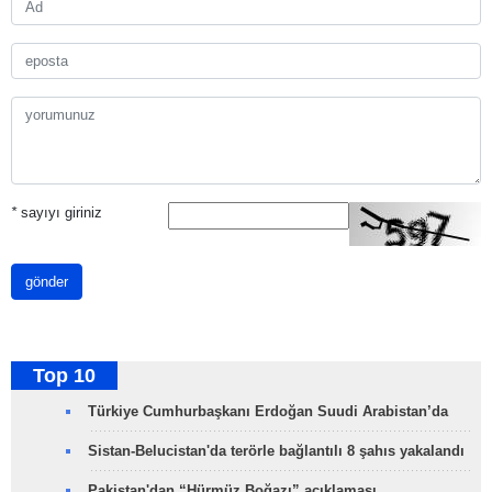
*
sayıyı giriniz
gönder
Top 10
Türkiye Cumhurbaşkanı Erdoğan Suudi Arabistan’da
Sistan-Belucistan'da terörle bağlantılı 8 şahıs yakalandı
Pakistan'dan “Hürmüz Boğazı” açıklaması