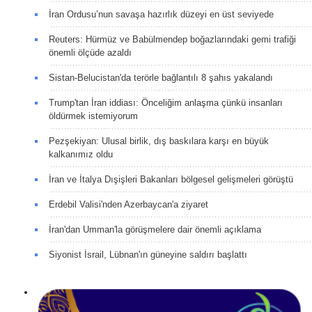
İran Ordusu’nun savaşa hazırlık düzeyi en üst seviyede
Reuters: Hürmüz ve Babülmendep boğazlarındaki gemi trafiği
önemli ölçüde azaldı
Sistan-Belucistan'da terörle bağlantılı 8 şahıs yakalandı
Trump'tan İran iddiası: Önceliğim anlaşma çünkü insanları
öldürmek istemiyorum
Pezşekiyan: Ulusal birlik, dış baskılara karşı en büyük
kalkanımız oldu
İran ve İtalya Dışişleri Bakanları bölgesel gelişmeleri görüştü
Erdebil Valisi'nden Azerbaycan'a ziyaret
İran'dan Umman'la görüşmelere dair önemli açıklama
Siyonist İsrail, Lübnan'ın güneyine saldırı başlattı