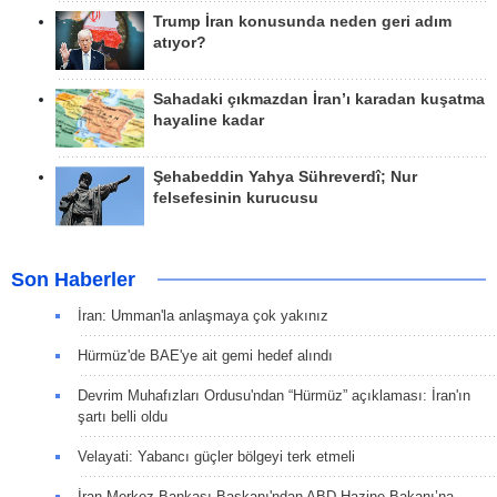
Trump İran konusunda neden geri adım
atıyor?
Sahadaki çıkmazdan İran’ı karadan kuşatma
hayaline kadar
Şehabeddin Yahya Sühreverdî; Nur
felsefesinin kurucusu
Son Haberler
İran: Umman'la anlaşmaya çok yakınız
Hürmüz'de BAE'ye ait gemi hedef alındı
Devrim Muhafızları Ordusu'ndan “Hürmüz” açıklaması: İran'ın
şartı belli oldu
Velayati: Yabancı güçler bölgeyi terk etmeli
İran Merkez Bankası Başkanı'ndan ABD Hazine Bakanı’na