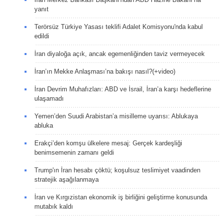
yanıt
Terörsüz Türkiye Yasası teklifi Adalet Komisyonu'nda kabul
edildi
İran diyaloğa açık, ancak egemenliğinden taviz vermeyecek
İran’ın Mekke Anlaşması’na bakışı nasıl?(+video)
İran Devrim Muhafızları: ABD ve İsrail, İran’a karşı hedeflerine
ulaşamadı
Yemen’den Suudi Arabistan’a misilleme uyarısı: Ablukaya
abluka
Erakçi’den komşu ülkelere mesaj: Gerçek kardeşliği
benimsemenin zamanı geldi
Trump'ın İran hesabı çöktü; koşulsuz teslimiyet vaadinden
stratejik aşağılanmaya
İran ve Kırgızistan ekonomik iş birliğini geliştirme konusunda
mutabık kaldı