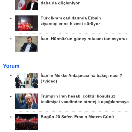
daha da güçleniyor
Türk ikram çadırlarında Erbain
ziyaretçilerine hizmet sürüyor
İran: Hürmüz'ün güney rotasını tanımıyoruz
Yorum
İran’ın Mekke Anlaşması’na bakışı nasıl?
(+video)
Trump'ın İran hesabı çöktü; koşulsuz
teslimiyet vaadinden stratejik aşağılanmaya
Bugün 20 Safer: Erbain Matem Günü