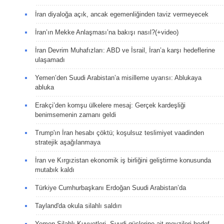
İran diyaloğa açık, ancak egemenliğinden taviz vermeyecek
İran’ın Mekke Anlaşması’na bakışı nasıl?(+video)
İran Devrim Muhafızları: ABD ve İsrail, İran’a karşı hedeflerine
ulaşamadı
Yemen’den Suudi Arabistan’a misilleme uyarısı: Ablukaya
abluka
Erakçi’den komşu ülkelere mesaj: Gerçek kardeşliği
benimsemenin zamanı geldi
Trump'ın İran hesabı çöktü; koşulsuz teslimiyet vaadinden
stratejik aşağılanmaya
İran ve Kırgızistan ekonomik iş birliğini geliştirme konusunda
mutabık kaldı
Türkiye Cumhurbaşkanı Erdoğan Suudi Arabistan’da
Tayland'da okula silahlı saldırı
Yemen Silahlı Kuvvetleri, Suudi güçlerine ait mevzileri hedef