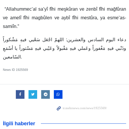
“Allahummec’al sa’yî fîhi meşkûran ve zenbî fîhi mağfûran
ve amelî fîhi magbûlen ve aybî fîhi mestûra, ya esme’as-
samiîn.”
دعاء اليوم السادس والعشرين: اللهمّ اجْعَل سَعْيي فيهِ مَشْكوراً
وذَنْبي فيهِ مَغْفوراً وعَملي فيهِ مَقْبولاً وعَيْبي فيهِ مَسْتوراً يا أسْمَعِ
السّامعين.
News ID
1925569
İlgili haberler