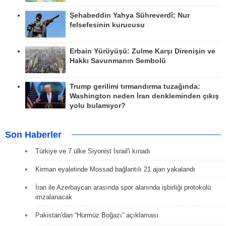
Şehabeddin Yahya Sühreverdî; Nur
felsefesinin kurucusu
Erbain Yürüyüşü: Zulme Karşı Direnişin ve
Hakkı Savunmanın Sembolü
Trump gerilimi tırmandırma tuzağında:
Washington neden İran denkleminden çıkış
yolu bulamıyor?
Son Haberler
Türkiye ve 7 ülke Siyonist İsrail'i kınadı
Kirman eyaletinde Mossad bağlantılı 21 ajan yakalandı
İran ile Azerbaycan arasında spor alanında işbirliği protokolü
imzalanacak
Pakistan'dan “Hürmüz Boğazı” açıklaması