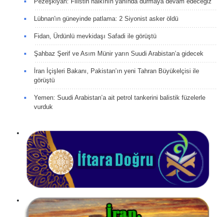
Pezeşkiyan: Filistin halkının yanında durmaya devam edeceğiz
Lübnan'ın güneyinde patlama: 2 Siyonist asker öldü
Fidan, Ürdünlü mevkidaşı Safadi ile görüştü
Şahbaz Şerif ve Asım Münir yarın Suudi Arabistan’a gidecek
İran İçişleri Bakanı, Pakistan’ın yeni Tahran Büyükelçisi ile
görüştü
Yemen: Suudi Arabistan’a ait petrol tankerini balistik füzelerle
vurduk