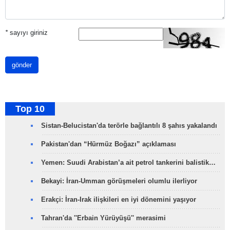
*
sayıyı giriniz
gönder
Top 10
Sistan-Belucistan'da terörle bağlantılı 8 şahıs yakalandı
Pakistan'dan “Hürmüz Boğazı” açıklaması
Yemen: Suudi Arabistan’a ait petrol tankerini balistik…
Bekayi: İran-Umman görüşmeleri olumlu ilerliyor
Erakçi: İran-Irak ilişkileri en iyi dönemini yaşıyor
Tahran'da ''Erbain Yürüyüşü'' merasimi