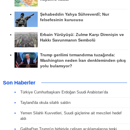
Şehabeddin Yahya Sühreverdî; Nur
felsefesinin kurucusu
Erbain Yürüyüşü: Zulme Karşı Direnişin ve
Hakkı Savunmanın Sembolü
Trump gerilimi tırmandırma tuzağında:
Washington neden İran denkleminden çıkış
yolu bulamıyor?
Son Haberler
Türkiye Cumhurbaşkanı Erdoğan Suudi Arabistan’da
Tayland'da okula silahlı saldırı
Yemen Silahlı Kuvvetleri, Suudi güçlerine ait mevzileri hedef
aldı
Galibaf'tan Trump'ın birbiriyle çelişen açıklamalarına tepki