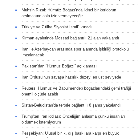
Muhsin Rızai: Hürmüz Boğazı’nda ikinci bir koridorun
açılmasına asla izin vermeyeceğiz
Türkiye ve 7 ülke Siyonist İsrail'i kınadı
Kirman eyaletinde Mossad bağlantılı 21 ajan yakalandı
İran ile Azerbaycan arasında spor alanında işbirliği protokolü
imzalanacak
Pakistan'dan “Hürmüz Boğazı” açıklaması
İran Ordusu’nun savaşa hazırlık düzeyi en üst seviyede
Reuters: Hürmüz ve Babülmendep boğazlarındaki gemi trafiği
önemli ölçüde azaldı
Sistan-Belucistan'da terörle bağlantılı 8 şahıs yakalandı
Trump'tan İran iddiası: Önceliğim anlaşma çünkü insanları
öldürmek istemiyorum
Pezşekiyan: Ulusal birlik, dış baskılara karşı en büyük