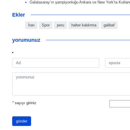
Galatasaray’ın şampiyonluğu Ankara ve New York’ta Kutlan
Ekler
İran
Spor
peru
halter kaldırma
galibaf
yorumunuz
*
sayıyı giriniz
gönder