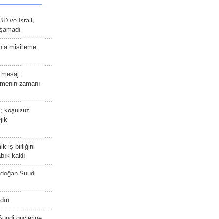
BD ve İsrail,
laşamadı
n’a misilleme
 mesaj:
emenin zamanı
ü; koşulsuz
jik
 iş birliğini
bık kaldı
rdoğan Suudi
dırı
Suudi güçlerine