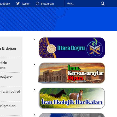
cebook
Twitter
Instagram
ı Erdoğan
rörle
landı
 Boğazı”
’a ait petrol
rüşmeleri