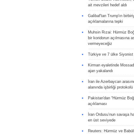
ait mevzileri hedef aldı
Galibaf'tan Trump'ın birbiri
açıklamalarına tepki
Muhsin Rızai: Hürmüz Boğa
bir koridorun açılmasına as
vermeyeceğiz
Türkiye ve 7 ülke Siyonist İ
Kirman eyaletinde Mossad 
ajan yakalandı
İran ile Azerbaycan arasın
alanında işbirliği protokol
Pakistan'dan “Hürmüz Boğ
açıklaması
İran Ordusu’nun savaşa ha
en üst seviyede
Reuters: Hürmüz ve Babü