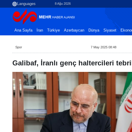
8 Ağu 2026
Ana Sayfa
İran
Türkiye
Azerbaycan
Dünya
Siyaset
Ekono
Spor
7 May 2025 08:48
Galibaf, İranlı genç haltercileri tebri