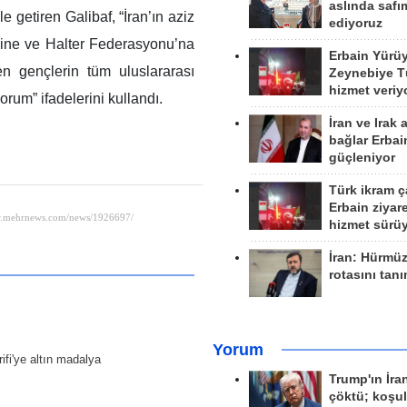
aslında safım
 getiren Galibaf, “İran’ın aziz
ediyoruz
lerine ve Halter Federasyonu’na
Erbain Yürü
en gençlerin tüm uluslararası
Zeynebiye Tü
hizmet veriy
rum” ifadelerini kullandı.
İran ve Irak 
bağlar Erbai
güçleniyor
Türk ikram ç
Erbain ziyare
hizmet sürü
İran: Hürmü
rotasını tan
Yorum
ifi'ye altın madalya
Trump'ın İra
çöktü; koşu