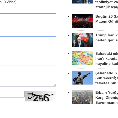
dı (+Video)
teslimiyet v
stratejik aş
Bugün 20 Sa
Matem Gün
Trump İran 
neden geri a
Sahadaki çı
İran’ı karad
hayaline kad
Şehabeddin
Sühreverdî; 
felsefesinin
Erbain Yürü
Karşı Direni
Savunmanın