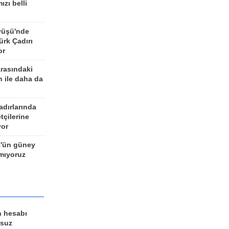
ızı belli
yüşü'nde
rk Çadırı
or
arasındaki
n ile daha da
adırlarında
tçilerine
yor
z'ün güney
ımıyoruz
n hesabı
lsuz