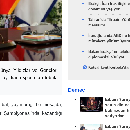
Erakçi: İran-Irak ilişkile
dönemini yaşıyor
Tahran'da ''Erbain Yürü
merasimi
İran: Şu anda ABD ile 
müzakere yürütmüyoru
Bakan Erakçi'nin telefo
diplomasisi sürüyor
Kutsal kent Kerbela'dan
ünya Yıldızlar ve Gençler
yı İranlı sporcuları tebrik
Demeç
Erbain Yürü
af, yayınladığı bir mesajda,
senin dinine
bakmadan h
r Şampiyonası'nda kazandığı
veriyorlar
Erbain Yürü