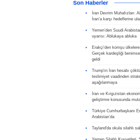
Son Haberler
İran Devrim Muhafızları: A
İran’a karşı hedeflerine u
Yemen’den Suudi Arabista
uyarısı: Ablukaya abluka
Erakçi’den komşu ülkelere
Gerçek kardeşliği benims
geldi
Trump'ın İran hesabı çökt
teslimiyet vaadinden strate
aşağılanmaya
İran ve Kırgızistan ekonomik
geliştirme konusunda muta
Türkiye Cumhurbaşkanı E
Arabistan’da
Tayland'da okula silahlı sal
Yemen Silahlı Kuvvetleri, 