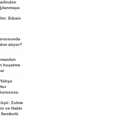
aadinden
ağılanmaya
fer: Erbain
ü
konusunda
dım atıyor?
kmazdan
an kuşatma
ar
 Yahya
Nur
 kurucusu
yüşü: Zulme
şin ve Hakkı
 Sembolü