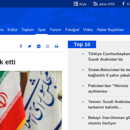
Arşiv
adres RSS
Fa
mi
Kültür
Toplum
Spor
Turizm
Fotoğraf
Video
Haber Başlıkları
Top 10
Türkiye Cumhurbaşkan
Suudi Arabistan’da
k etti
Sistan-Belucistan'da te
bağlantılı 8 şahıs yaka
Pakistan'dan “Hürmüz
açıklaması
Yemen: Suudi Arabistan
tankerini balistik…
Bekayi: İran-Umman gö
olumlu ilerliyor