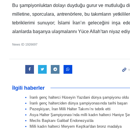
Bu şampiyonluktan dolayı duyduğu gurur ve mutluluğu dile
milletine, sporculara, antrenörlere, bu takımların yetkili
tebriklerimi sunuyor; İslami İran’ın geleceğini inşa ed
alanlarda başarıya ulaşmalarını Yüce Allah’tan niyaz ediyo
News ID
1926697
İlgili haberler
İranlı genç halterci Hüseyin Yazdani dünya şampiyonu oldu
İranlı genç halterciden dünya şampiyonasında tarihi başarı
Pezeşkiyan, İran Milli Halter Takımı’nı tebrik etti
Asya Halter Şampiyonası’nda milli kadın halterci Haniye Şer
Meclis Başkanı Galibaf Endonezya'da
Milli kadın halterci Meryem Keştkar'dan bronz madalya