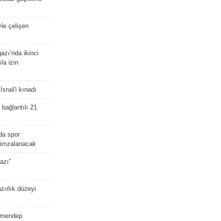
yle çelişen
zı’nda ikinci
la izin
srail'i kınadı
bağlantılı 21
da spor
ü imzalanacak
azı”
zırlık düzeyi
lmendep