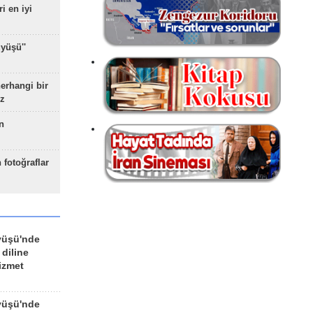
ri en iyi
yüşü''
herhangi bir
z
n
 fotoğraflar
yüşü'nde
 diline
izmet
yüşü'nde