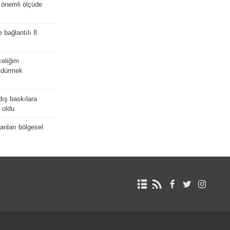
i önemli ölçüde
e bağlantılı 8
celiğim
öldürmek
dış baskılara
 oldu
kanları bölgesel