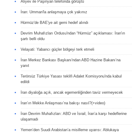
Aliyev ile Paşinyan telefonda görüştü
İran: Umman'la anlaşmaya çok yakınız
Hürmüz'de BAE'ye ait gemi hedef alındı
Devrim Muhafızları Ordusu'ndan “Hürmüz” açıklaması: İran'ın
şartı belli oldu
Velayati: Yabancı güçler bölgeyi terk etmeli
İran Merkez Bankası Başkanı'ndan ABD Hazine Bakanı’na
yanıt
Terörsüz Türkiye Yasası teklifi Adalet Komisyonu'nda kabul
edildi
İran diyaloğa açık, ancak egemenliğinden taviz vermeyecek
İran’ın Mekke Anlaşması’na bakışı nasıl?(+video)
İran Devrim Muhafızları: ABD ve İsrail, İran’a karşı hedeflerine
ulaşamadı
Yemen’den Suudi Arabistan’a misilleme uyarısı: Ablukaya