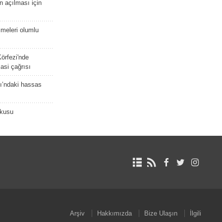
 açılması için
meleri olumlu
örfezi'nde
asi çağrısı
ı’ndaki hassas
şkusu
Arşiv
Hakkımızda
Bize Ulaşın
İlgili