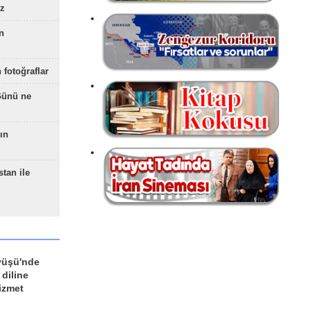
z
n
 fotoğraflar
Günü ne
ın
stan ile
yüşü'nde
 diline
izmet