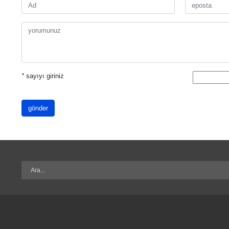
*
sayıyı giriniz
gönder