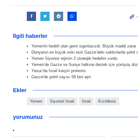
İlgili haberler
Yemen'in hedefi olan gemi sigortasızdı: Büyük maddi zarar
Dünyanın en küçük eski esiri Gazze’deki saldırılarda şehit 
Yemen Siyonist rejimin 2 stratejik hedefini vurdu
Yemen’de Gazze ve Suriye halkına destek için yürüyüş düz
Yasuc'da İsrail karşıtı protesto
Gazze'de şehit sayısı 58 bini aştı
Ekler
Yemen
Siyonist İsrail
İsrail
Kızıldeniz
yorumunuz