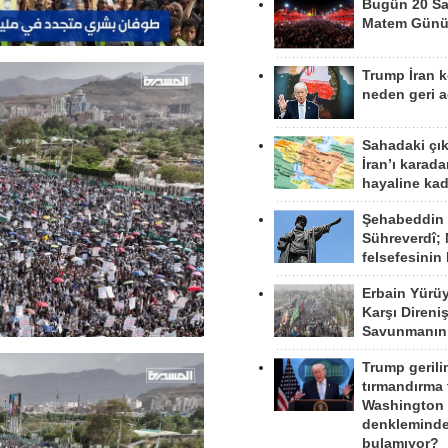
Bugün 20 Sa
Matem Gün
Trump İran 
neden geri a
Sahadaki çı
İran’ı karad
hayaline kad
Şehabeddin
Sühreverdî; 
felsefesinin
Erbain Yürü
Karşı Direni
Savunmanın
Trump gerili
tırmandırma
Washington 
denkleminde
bulamıyor?