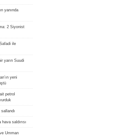
nın yanında
ma: 2 Siyonist
afadi ile
r yarın Suudi
tan’ın yeni
üştü
it petrol
 vurduk
e sallandı
 hava saldırısı
D ve Umman