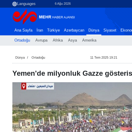
6 Ağu 2026
Ana Sayfa
İran
Türkiye
Azerbaycan
Dünya
Siyaset
Ekono
Ortadoğu
Avrupa
Afrika
Asya
Amerika
Dünya
Ortadoğu
11 Tem 2025 19:21
Yemen'de milyonluk Gazze gösterisi