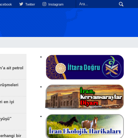
cebook
Twitter
Instagram
’a ait petrol
rüşmeleri
ri en iyi
yüşü''
herhangi bir