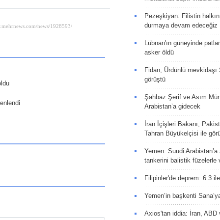
Pezeşkiyan: Filistin halkı
durmaya devam edeceğiz
Lübnan'ın güneyinde patla
asker öldü
Fidan, Ürdünlü mevkidaşı S
görüştü
oldu
Şahbaz Şerif ve Asım Müni
enlendi
Arabistan’a gidecek
İran İçişleri Bakanı, Pakis
Tahran Büyükelçisi ile gör
Yemen: Suudi Arabistan’a a
tankerini balistik füzelerle
Filipinler'de deprem: 6.3 il
Yemen’in başkenti Sana’ya
Axios'tan iddia: İran, AB