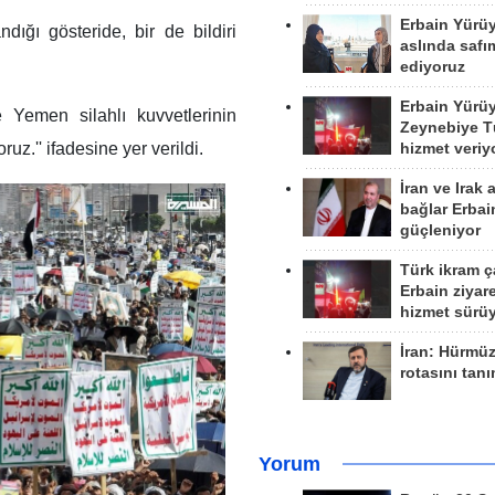
Erbain Yürü
andığı gösteride, bir de bildiri
aslında safım
ediyoruz
Erbain Yürü
 ve Yemen silahlı kuvvetlerinin
Zeynebiye Tü
uz.'' ifadesine yer verildi.
hizmet veriy
İran ve Irak 
bağlar Erbai
güçleniyor
Türk ikram ç
Erbain ziyare
hizmet sürü
İran: Hürmü
rotasını tan
Yorum