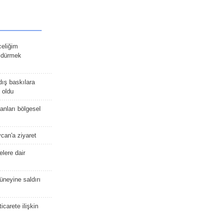
celiğim
öldürmek
dış baskılara
 oldu
kanları bölgesel
ycan'a ziyaret
lere dair
güneyine saldırı
icarete ilişkin