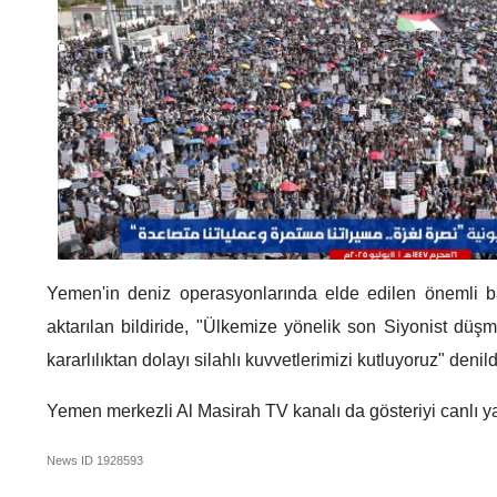
Yemen'in deniz operasyonlarında elde edilen önemli başa
aktarılan bildiride, "Ülkemize yönelik son Siyonist düşm
kararlılıktan dolayı silahlı kuvvetlerimizi kutluyoruz" denild
Yemen merkezli Al Masirah TV kanalı da gösteriyi canlı ya
News ID
1928593