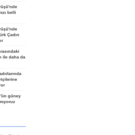
yüşü'nde
ızı belli
yüşü'nde
rk Çadırı
or
arasındaki
n ile daha da
adırlarında
tçilerine
yor
z'ün güney
ımıyoruz