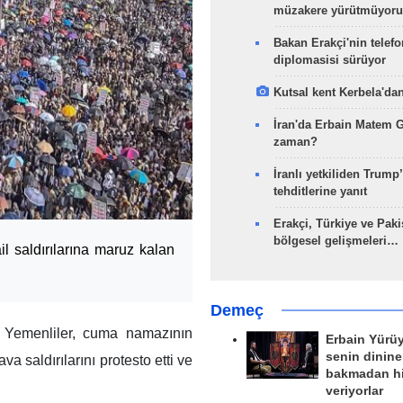
müzakere yürütmüyoru
Bakan Erakçi'nin telefo
diplomasisi sürüyor
Kutsal kent Kerbela'dan
İran'da Erbain Matem 
zaman?
İranlı yetkiliden Trump’
tehditlerine yanıt
Erakçi, Türkiye ve Paki
bölgesel gelişmeleri…
il saldırılarına maruz kalan
Demeç
 Yemenliler, cuma namazının
Erbain Yürü
senin dinine
a saldırılarını protesto etti ve
bakmadan h
veriyorlar