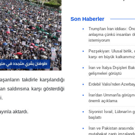
Son Haberler
Trump'tan İran iddiası: Ön
anlaşma çünkü insanları 
istemiyorum
Pezşekiyan: Ulusal birlik, 
karşı en büyük kalkanımız
İran ve İtalya Dışişleri Ba
gelişmeleri görüştü
rıların takdirle karşılandığı
Erdebil Valisi'nden Azerba
an saldırısına karşı gösterdiği
İran'dan Umman'la görüşme
i.
önemli açıklama
yınla aktardı.
Siyonist İsrail, Lübnan'ın 
başlattı
İran ve Pakistan arasında t
mutabakat zaptı imzalandı