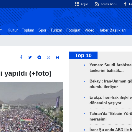
Arşiv
adres RSS
Fa
mi
Kültür
Toplum
Spor
Turizm
Fotoğraf
Video
Haber Başlıkları
Top 10
Yemen: Suudi Arabistan
tankerini balistik…
 yapıldı (+foto)
Bekayi: İran-Umman gö
olumlu ilerliyor
Erakçi: İran-Irak ilişkile
dönemini yaşıyor
Tahran'da ''Erbain Yürü
merasimi
İran: Şu anda ABD ile 