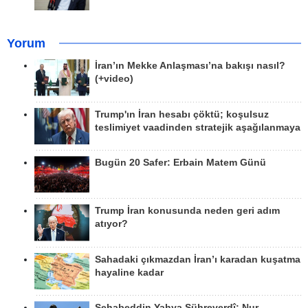
Yorum
İran’ın Mekke Anlaşması’na bakışı nasıl?
(+video)
Trump'ın İran hesabı çöktü; koşulsuz
teslimiyet vaadinden stratejik aşağılanmaya
Bugün 20 Safer: Erbain Matem Günü
Trump İran konusunda neden geri adım
atıyor?
Sahadaki çıkmazdan İran’ı karadan kuşatma
hayaline kadar
Şehabeddin Yahya Sühreverdî; Nur