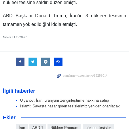
nükleer tesisine saldırı düzenlemişti.
ABD Başkanı Donald Trump, İran’ın 3 nükleer tesisinin
tamamen yok edildiğini iddia etmişti.
News ID
1928901
İlgili haberler
Ulyanov: İran, uranyum zenginleştirme hakkına sahip
İslami: Savaşta hasar gören tesislerimiz yeniden onarılacak
Ekler
İran
ABD 1
Nükleer Program
nükleer tesisler