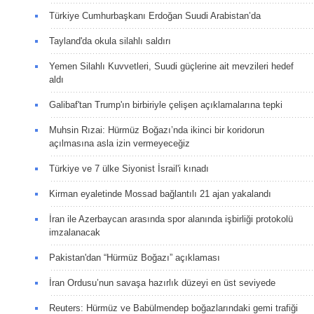
Türkiye Cumhurbaşkanı Erdoğan Suudi Arabistan’da
Tayland'da okula silahlı saldırı
Yemen Silahlı Kuvvetleri, Suudi güçlerine ait mevzileri hedef
aldı
Galibaf'tan Trump'ın birbiriyle çelişen açıklamalarına tepki
Muhsin Rızai: Hürmüz Boğazı’nda ikinci bir koridorun
açılmasına asla izin vermeyeceğiz
Türkiye ve 7 ülke Siyonist İsrail'i kınadı
Kirman eyaletinde Mossad bağlantılı 21 ajan yakalandı
İran ile Azerbaycan arasında spor alanında işbirliği protokolü
imzalanacak
Pakistan'dan “Hürmüz Boğazı” açıklaması
İran Ordusu’nun savaşa hazırlık düzeyi en üst seviyede
Reuters: Hürmüz ve Babülmendep boğazlarındaki gemi trafiği