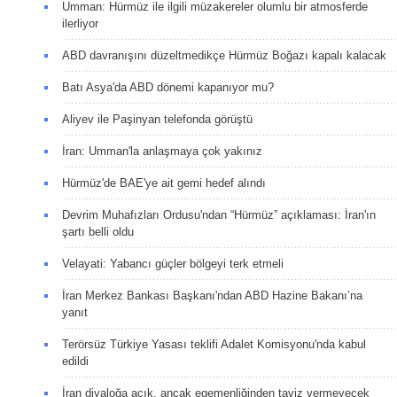
Umman: Hürmüz ile ilgili müzakereler olumlu bir atmosferde
ilerliyor
ABD davranışını düzeltmedikçe Hürmüz Boğazı kapalı kalacak
Batı Asya'da ABD dönemi kapanıyor mu?
Aliyev ile Paşinyan telefonda görüştü
İran: Umman'la anlaşmaya çok yakınız
Hürmüz'de BAE'ye ait gemi hedef alındı
Devrim Muhafızları Ordusu'ndan “Hürmüz” açıklaması: İran'ın
şartı belli oldu
Velayati: Yabancı güçler bölgeyi terk etmeli
İran Merkez Bankası Başkanı'ndan ABD Hazine Bakanı’na
yanıt
Terörsüz Türkiye Yasası teklifi Adalet Komisyonu'nda kabul
edildi
İran diyaloğa açık, ancak egemenliğinden taviz vermeyecek