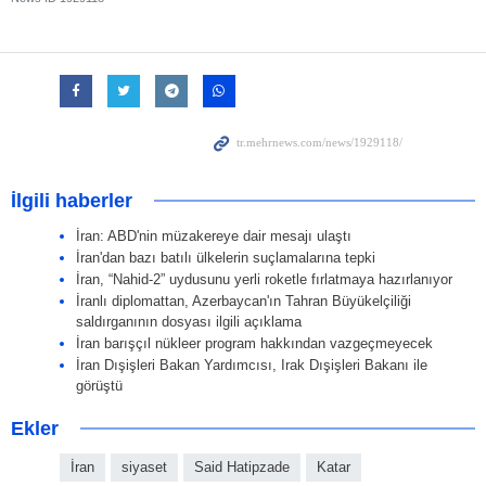
İlgili haberler
İran: ABD'nin müzakereye dair mesajı ulaştı
İran'dan bazı batılı ülkelerin suçlamalarına tepki
İran, “Nahid-2” uydusunu yerli roketle fırlatmaya hazırlanıyor
İranlı diplomattan, Azerbaycan'ın Tahran Büyükelçiliği
saldırganının dosyası ilgili açıklama
İran barışçıl nükleer program hakkından vazgeçmeyecek
İran Dışişleri Bakan Yardımcısı, Irak Dışişleri Bakanı ile
görüştü
Ekler
İran
siyaset
Said Hatipzade
Katar