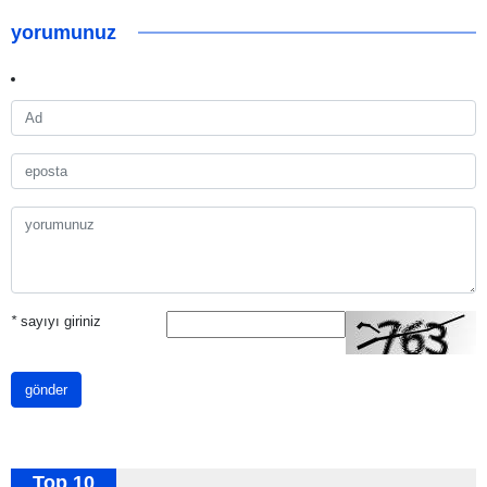
yorumunuz
*
sayıyı giriniz
gönder
Top 10