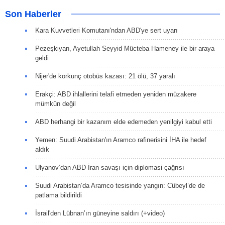
Son Haberler
Kara Kuvvetleri Komutanı'ndan ABD'ye sert uyarı
Pezeşkiyan, Ayetullah Seyyid Mücteba Hameney ile bir araya
geldi
Nijer'de korkunç otobüs kazası: 21 ölü, 37 yaralı
Erakçi: ABD ihlallerini telafi etmeden yeniden müzakere
mümkün değil
ABD herhangi bir kazanım elde edemeden yenilgiyi kabul etti
Yemen: Suudi Arabistan'ın Aramco rafinerisini İHA ile hedef
aldık
Ulyanov’dan ABD-İran savaşı için diplomasi çağrısı
Suudi Arabistan’da Aramco tesisinde yangın: Cübeyl’de de
patlama bildirildi
İsrail'den Lübnan’ın güneyine saldırı (+video)