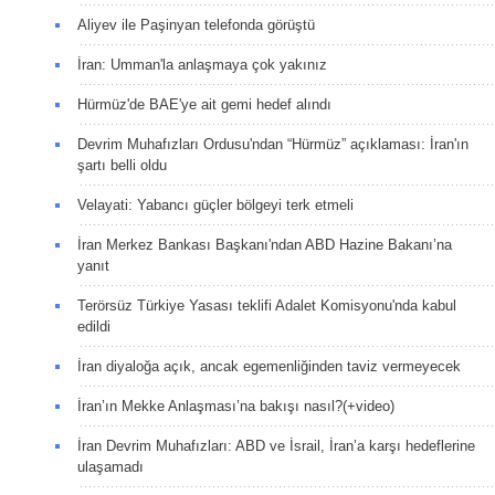
Aliyev ile Paşinyan telefonda görüştü
İran: Umman'la anlaşmaya çok yakınız
Hürmüz'de BAE'ye ait gemi hedef alındı
Devrim Muhafızları Ordusu'ndan “Hürmüz” açıklaması: İran'ın
şartı belli oldu
Velayati: Yabancı güçler bölgeyi terk etmeli
İran Merkez Bankası Başkanı'ndan ABD Hazine Bakanı’na
yanıt
Terörsüz Türkiye Yasası teklifi Adalet Komisyonu'nda kabul
edildi
İran diyaloğa açık, ancak egemenliğinden taviz vermeyecek
İran’ın Mekke Anlaşması’na bakışı nasıl?(+video)
İran Devrim Muhafızları: ABD ve İsrail, İran’a karşı hedeflerine
ulaşamadı