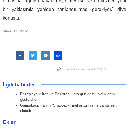
olmasına rağmen hayata geçirilmemiştir ve bu yüzden yeni
bir yaklaşımla yeniden canlandırılması gerekiyor.'' diye
konuştu.
News ID
1929172
İlgili haberler
Pezeşkiyan: İran ve Pakistan, kara gün dostu olduklarını
gösterdiler
Garipabadi: İran’ın “Snapback” mekanizmasına yanıtı sert
olacak
Ekler