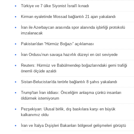
Türkiye ve 7 ülke Siyonist İsrail'i kınadı
Kirman eyaletinde Mossad bağlantılı 21 ajan yakalandı
İran ile Azerbaycan arasında spor alanında işbirliği protokolü
imzalanacak
Pakistan'dan “Hürmüz Boğazı” açıklaması
İran Ordusu’nun savaşa hazırlık düzeyi en üst seviyede
Reuters: Hürmüz ve Babülmendep boğazlarındaki gemi trafiği
önemli ölçüde azaldı
Sistan-Belucistan'da terörle bağlantılı 8 şahıs yakalandı
Trump'tan İran iddiası: Önceliğim anlaşma çünkü insanları
öldürmek istemiyorum
Pezşekiyan: Ulusal birlik, dış baskılara karşı en büyük
kalkanımız oldu
İran ve İtalya Dışişleri Bakanları bölgesel gelişmeleri görüştü