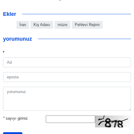
Ekler
İran
Kiş Adası
müze
Pehlevi Rejimi
yorumunuz
*
sayıyı giriniz