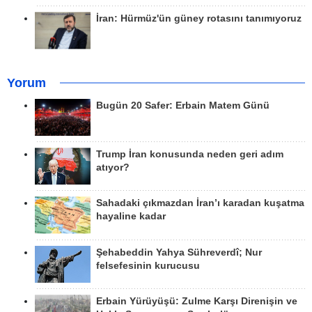
İran: Hürmüz'ün güney rotasını tanımıyoruz
Yorum
Bugün 20 Safer: Erbain Matem Günü
Trump İran konusunda neden geri adım
atıyor?
Sahadaki çıkmazdan İran’ı karadan kuşatma
hayaline kadar
Şehabeddin Yahya Sühreverdî; Nur
felsefesinin kurucusu
Erbain Yürüyüşü: Zulme Karşı Direnişin ve