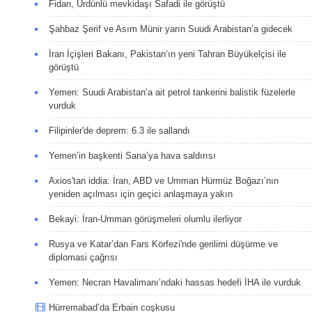
Fidan, Ürdünlü mevkidaşı Safadi ile görüştü
Şahbaz Şerif ve Asım Münir yarın Suudi Arabistan’a gidecek
İran İçişleri Bakanı, Pakistan’ın yeni Tahran Büyükelçisi ile
görüştü
Yemen: Suudi Arabistan’a ait petrol tankerini balistik füzelerle
vurduk
Filipinler'de deprem: 6.3 ile sallandı
Yemen’in başkenti Sana’ya hava saldırısı
Axios'tan iddia: İran, ABD ve Umman Hürmüz Boğazı’nın
yeniden açılması için geçici anlaşmaya yakın
Bekayi: İran-Umman görüşmeleri olumlu ilerliyor
Rusya ve Katar’dan Fars Körfezi'nde gerilimi düşürme ve
diplomasi çağrısı
Yemen: Necran Havalimanı’ndaki hassas hedefi İHA ile vurduk
Hürremabad’da Erbain coşkusu